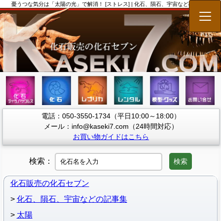
憂うつな気分は「太陽の光」で解消！ [ストレス] | 化石、隕石、宇宙などの記事集
メニ
電話：050-3550-1734（平日10:00～18:00）
メール：info@kaseki7.com（24時間対応）
お買い物ガイドはこちら
検索：
検索
化石販売の化石セブン
化石、隕石、宇宙などの記事集
太陽