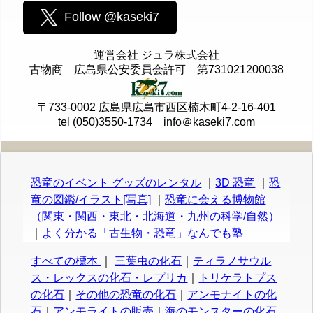
Follow @kaseki7
運営会社 ジュラ株式会社
古物商 広島県公安委員会許可 第731021200038
〒733-0002 広島県広島市西区楠木町4-2-16-401
tel (050)3550-1734 info＠kaseki7.com
恐竜のイベント グッズのレンタル
｜
3D 恐竜
｜
恐
竜の図鑑/イラスト[写真]
｜
恐竜に会える博物館
（関東・関西・東北・北海道・九州の科学/自然）
｜
よく分かる「古生物・恐竜」なんでも塾
すべての標本
｜
三葉虫の化石
｜
ティラノサウル
ス・レックスの化石・レプリカ
｜
トリケラトプス
の化石
｜
その他の恐竜の化石
｜
アンモナイトの化
石
｜
アンモライトの販売
｜
海のモンスターの化石