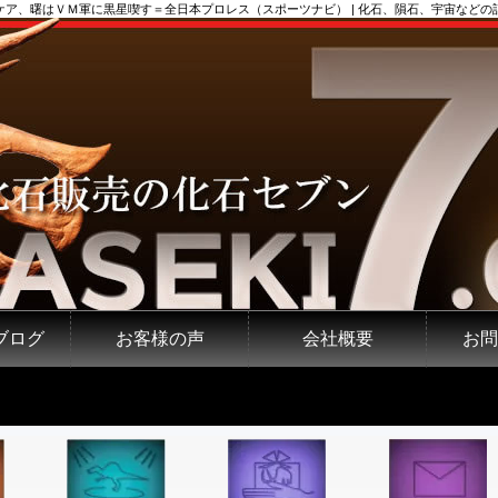
ケア、曙はＶＭ軍に黒星喫す＝全日本プロレス（スポーツナビ） | 化石、隕石、宇宙などの
ブログ
お客様の声
会社概要
お問