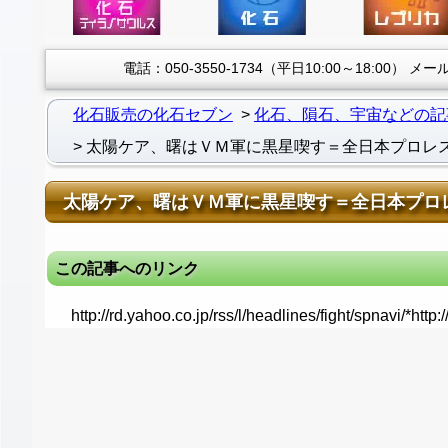
電話：050-3550-1734（平日10:00～18:00）
メール：
化石販売の化石セブン
化石、隕石、宇宙などの記
太陽ケア、曙はＶＭ軍に黒星喫す＝全日本プロレ
太陽ケア、曙はＶＭ軍に黒星喫す＝全日本プロ
この記事へのリンク
http://rd.yahoo.co.jp/rss/l/headlines/fight/spnavi/*h