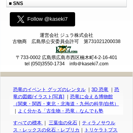
■ SNS
Follow @kaseki7
運営会社 ジュラ株式会社
古物商 広島県公安委員会許可 第731021200038
〒733-0002 広島県広島市西区楠木町4-2-16-401
tel (050)3550-1734 info＠kaseki7.com
恐竜のイベント グッズのレンタル
｜
3D 恐竜
｜
恐
竜の図鑑/イラスト[写真]
｜
恐竜に会える博物館
（関東・関西・東北・北海道・九州の科学/自然）
｜
よく分かる「古生物・恐竜」なんでも塾
すべての標本
｜
三葉虫の化石
｜
ティラノサウル
ス・レックスの化石・レプリカ
｜
トリケラトプス