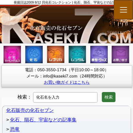
発掘日誌2009 8/12 貝化石コレクション | 化石、隕石、宇宙などの記事集
メニ
電話：050-3550-1734（平日10:00～18:00）
メール：info@kaseki7.com（24時間対応）
お買い物ガイドはこちら
検索：
検索
化石販売の化石セブン
化石、隕石、宇宙などの記事集
恐竜