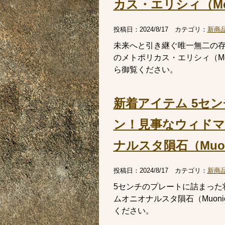
カス・エリシィ（Metop
投稿日：
2024/8/17
カテゴリ：
新商
未来へと引き継ぐ唯一無二の
のメトポリカス・エリシィ（Meto
ら御覧ください。
新着アイテム 5セ
ン！見事なウィド
ナルスタ隕石（Muoni
投稿日：
2024/8/17
カテゴリ：
新商
5センチのプレートに詰まった
ムオニオナルスタ隕石（Muoni
ください。