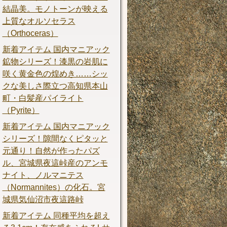
結晶美。モノトーンが映える
上質なオルソセラス
（Orthoceras）
新着アイテム 国内マニアック
鉱物シリーズ！漆黒の岩肌に
咲く黄金色の煌めき……シッ
クな美しさ際立つ高知県本山
町・白髪産パイライト
（Pyrite）
新着アイテム 国内マニアック
シリーズ！隙間なくピタッと
元通り！自然が作ったパズ
ル、宮城県夜這峠産のアンモ
ナイト、ノルマニテス
（Normannites）の化石。宮
城県気仙沼市夜這路峠
新着アイテム 同種平均を超え