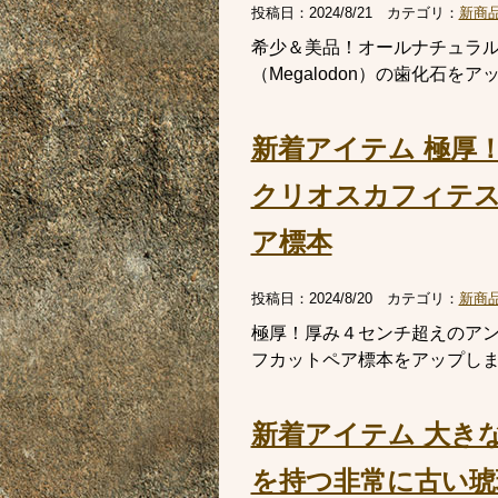
投稿日：
2024/8/21
カテゴリ：
新商
希少＆美品！オールナチュラ
（Megalodon）の歯化石
新着アイテム 極厚
クリオスカフィテス（C
ア標本
投稿日：
2024/8/20
カテゴリ：
新商
極厚！厚み４センチ超えのアンモナ
フカットペア標本をアップしま
新着アイテム 大き
を持つ非常に古い琥珀