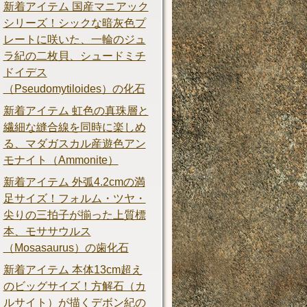
新着アイテム 国産マニアック
シリーズ！シックな暗灰色プ
レートに咲いた、一輪のジュ
ラ紀の二枚貝、シュードミチ
ドイデス
（Pseudomytiloides）の化石
新着アイテム 虹色の真珠層と
繊細な縫合線を同時に楽しめ
る、マダガスカル産遊色アン
モナイト（Ammonite）
新着アイテム 外弧4.2cmの満
足サイズ！フォルム・ツヤ・
尖りの三拍子が揃った上質標
本、モササウルス
（Mosasaurus）の歯化石
新着アイテム 本体13cm超え
のビッグサイズ！方解石（カ
ルサイト）が描くデボン紀の