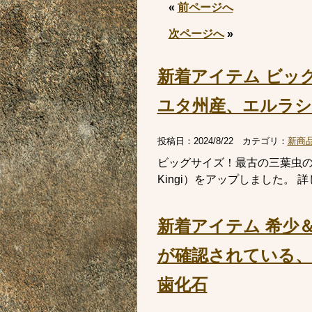
«
前ページへ
次ページへ
»
新着アイテム ビッ
ユタ州産、エルラシア・キ
投稿日：
2024/8/22
カテゴリ：
新商
ビッグサイズ！最古の三葉虫の一
Kingi）をアップしました。
新着アイテム 希少
が確認されている、希
歯化石