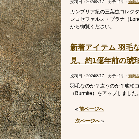
投稿日：
2024/8/17
カテゴリ：
新商
カンブリア紀の三葉虫コレクタ
ンコセファルス・プラナ（Lonch
から御覧ください。
新着アイテム 羽毛
見、約1億年前の琥珀
投稿日：
2024/8/17
カテゴリ：
新商
羽毛なのか？違うのか？琥珀コ
（Burmite）をアップしま
«
前ページへ
次ページへ
»