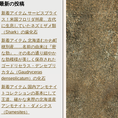
最新の投稿
新着アイテム サービスプライ
ス！米国フロリダ州産、古代
に生息していたネズミザメ類
（Shark）の歯化石
新着アイテム 北海道むかわ町
穂別産……名前の由来は『密
な肋』。その名の通り細やか
な肋模様が美しく保存された
ゴードリセラス・デンセプリ
カタム（Gaudryceras
denseplicatum）の化石
新着アイテム 国内アンモナイ
トコレクションの基本にして
王道。確かな来歴の北海道産
アンモナイト・ダメシテス
（Damesites）