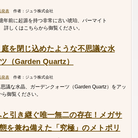
品発表
作者：
ジュラ株式会社
億年前に起源を持つ非常に古い琥珀、バーマイト
した。 詳しくはこちらから御覧ください。
！庭を閉じ込めたような不思議な水
arden Quartz）
品発表
作者：
ジュラ株式会社
な水晶、ガーデンクォーツ（Garden Quartz）をアッ
から御覧ください。
へと引き継ぐ唯一無二の存在！メガサ
態を兼ね備えた「究極」のメトポリ