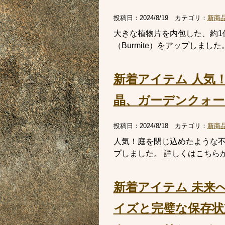
投稿日：
2024/8/19
カテゴリ：
新商
大きな植物片を内包した、約1
（Burmite）をアップしま
新着アイテム 人気
晶、ガーデンクォーツ（G
投稿日：
2024/8/18
カテゴリ：
新商
人気！庭を閉じ込めたような不思議
プしました。 詳しくはこちら
新着アイテム 未来
イズと完璧な保存状