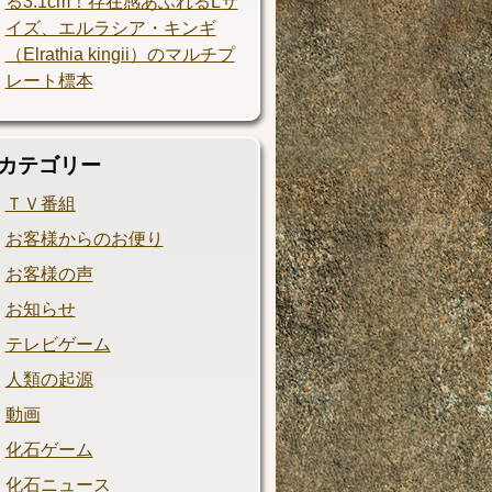
る3.1cm！存在感あふれるLサ
イズ、エルラシア・キンギ
（Elrathia kingii）のマルチプ
レート標本
カテゴリー
ＴＶ番組
お客様からのお便り
お客様の声
お知らせ
テレビゲーム
人類の起源
動画
化石ゲーム
化石ニュース