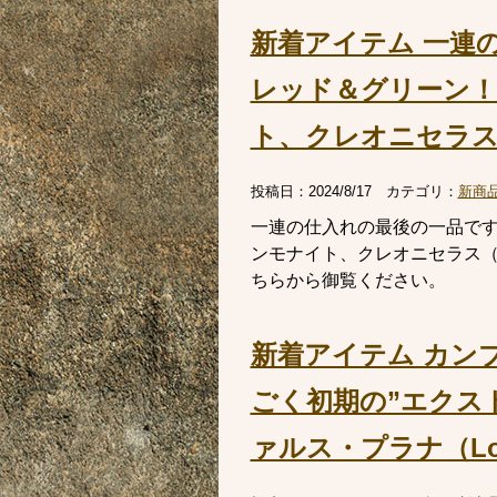
新着アイテム 一連
レッド＆グリーン
ト、クレオニセラス（C
投稿日：
2024/8/17
カテゴリ：
新商
一連の仕入れの最後の一品で
ンモナイト、クレオニセラス（Cl
ちらから御覧ください。
新着アイテム カン
ごく初期の”エクス
ァルス・プラナ（Lonch