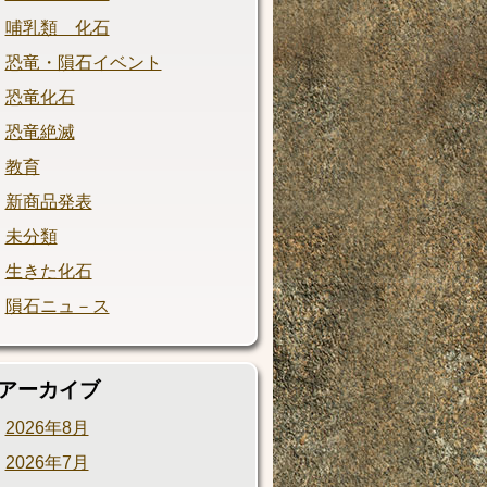
哺乳類 化石
恐竜・隕石イベント
恐竜化石
恐竜絶滅
教育
新商品発表
未分類
生きた化石
隕石ニュ－ス
アーカイブ
2026年8月
2026年7月