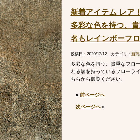
新着アイテム レア
多彩な色を持つ、貴重
名もレインボーフ
投稿日：
2020/12/12
カテゴリ：
新商
多彩な色を持つ、貴重なフローラ
わる層を持っているフローラ
ちらから御覧ください。
«
前ページへ
次ページへ
»