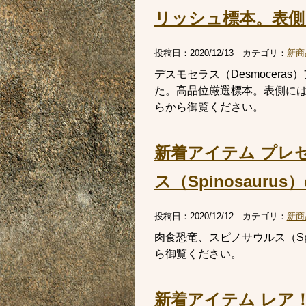
リッシュ標本。表側
投稿日：
2020/12/13
カテゴリ：
新商
デスモセラス（Desmocer
た。高品位厳選標本。表側に
らから御覧ください。
新着アイテム プレ
ス（Spinosaur
投稿日：
2020/12/12
カテゴリ：
新商
肉食恐竜、スピノサウルス（Sp
ら御覧ください。
新着アイテム レア