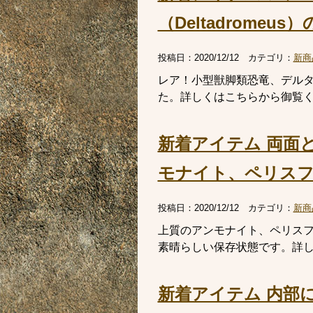
（Deltadrome
投稿日：
2020/12/12
カテゴリ：
新商
レア！小型獣脚類恐竜、デルタド
た。詳しくはこちらから御覧
新着アイテム 両面
モナイト、ペリスフィン
投稿日：
2020/12/12
カテゴリ：
新商
上質のアンモナイト、ペリスフィン
素晴らしい保存状態です。詳
新着アイテム 内部