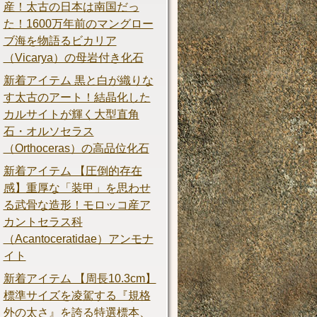
産！太古の日本は南国だっ
た！1600万年前のマングロー
ブ海を物語るビカリア
（Vicarya）の母岩付き化石
新着アイテム 黒と白が織りな
す太古のアート！結晶化した
カルサイトが輝く大型直角
石・オルソセラス
（Orthoceras）の高品位化石
新着アイテム 【圧倒的存在
感】重厚な「装甲」を思わせ
る武骨な造形！モロッコ産ア
カントセラス科
（Acantoceratidae）アンモナ
イト
新着アイテム 【周長10.3cm】
標準サイズを凌駕する『規格
外の太さ』を誇る特選標本、