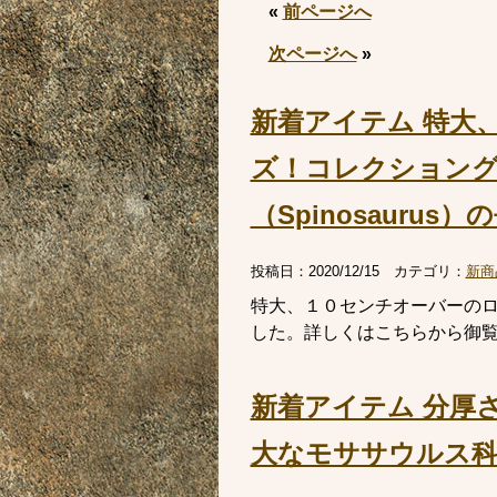
«
前ページへ
次ページへ
»
新着アイテム 特大
ズ！コレクション
（Spinosaurus
投稿日：
2020/12/15
カテゴリ：
新商
特大、１０センチオーバーの
した。詳しくはこちらから御
新着アイテム 分厚
大なモササウルス科