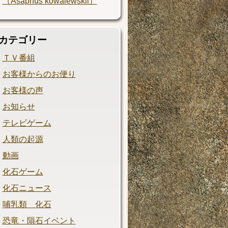
（Asaphus kowalewskii）
カテゴリー
ＴＶ番組
お客様からのお便り
お客様の声
お知らせ
テレビゲーム
人類の起源
動画
化石ゲーム
化石ニュース
哺乳類 化石
恐竜・隕石イベント