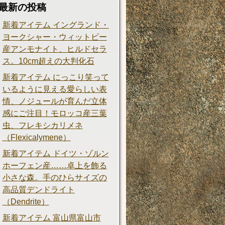
最新の投稿
新着アイテム イングランド・
ヨークシャー・ウィットビー
産アンモナイト、ヒルドセラ
ス。10cm超えの大判化石
新着アイテム にっこり笑って
いるように見える愛らしい表
情、ノジュールが育んだ立体
感にご注目！モロッコ産三葉
虫、フレキシカリメネ
（Flexicalymene）
新着アイテム ドイツ・ゾルン
ホーフェン産……卓上を飾る
小さな森。手のひらサイズの
高品質デンドライト
（Dendrite）
新着アイテム 富山県富山市