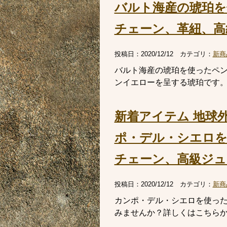
バルト海産の琥珀を
チェーン、革紐、高
投稿日：
2020/12/12
カテゴリ：
新商
バルト海産の琥珀を使ったペ
ンイエローを呈する琥珀です
新着アイテム 地球
ポ・デル・シエロ
チェーン、高級ジュ
投稿日：
2020/12/12
カテゴリ：
新商
カンポ・デル・シエロを使っ
みませんか？詳しくはこちら