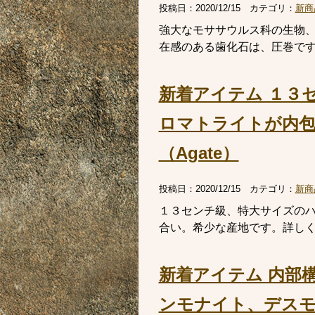
投稿日：
2020/12/15
カテゴリ：
新商
強大なモササウルス科の生物
在感のある歯化石は、圧巻で
新着アイテム １３
ロマトライトが内
（Agate）
投稿日：
2020/12/15
カテゴリ：
新商
１３センチ級、特大サイズの
合い。希少な産地です。詳し
新着アイテム 内部
ンモナイト、デスモセ