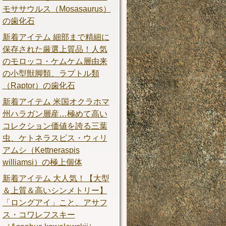
モササウルス（Mosasaurus）
の歯化石
新着アイテム 細部まで精細に
保存された厳選上質品！人気
のモロッコ・ケムケム層由来
の小型獣脚類、ラプトル類
（Raptor）の歯化石
新着アイテム 米国オクラホマ
州ハラガン層産…極めて高い
コレクション価値を誇る三葉
虫、ケトネラスピス・ウィリ
アムシ（Kettneraspis
williamsi）の極上個体
新着アイテム 大人気！【大型
＆上質＆高いシンメトリー】
「ロングアイ」こと、アサフ
ス・コワレフスキー