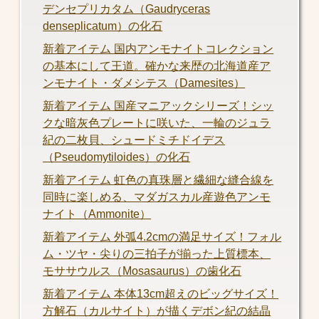
デンセプリカタム（Gaudryceras
denseplicatum）の化石
新着アイテム 国内アンモナイトコレクション
の基本にして王道。確かな来歴の北海道産ア
ンモナイト・ダメシテス（Damesites）
新着アイテム 国産マニアックシリーズ！シッ
クな暗灰色プレートに咲いた、一輪のジュラ
紀の二枚貝、シュードミチドイデス
（Pseudomytiloides）の化石
新着アイテム 虹色の真珠層と繊細な縫合線を
同時に楽しめる、マダガスカル産遊色アンモ
ナイト（Ammonite）
新着アイテム 外弧4.2cmの満足サイズ！フォル
ム・ツヤ・尖りの三拍子が揃った上質標本、
モササウルス（Mosasaurus）の歯化石
新着アイテム 本体13cm超えのビッグサイズ！
方解石（カルサイト）が描くデボン紀の結晶