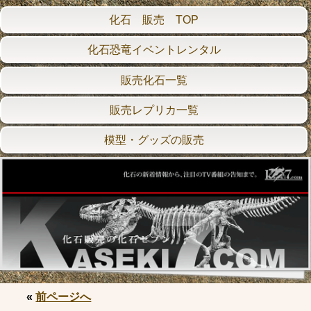
化石 販売 TOP
化石恐竜イベントレンタル
販売化石一覧
販売レプリカ一覧
模型・グッズの販売
«
前ページへ