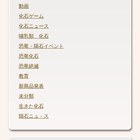
動画
化石ゲーム
化石ニュース
哺乳類 化石
恐竜・隕石イベント
恐竜化石
恐竜絶滅
教育
新商品発表
未分類
生きた化石
隕石ニュ－ス