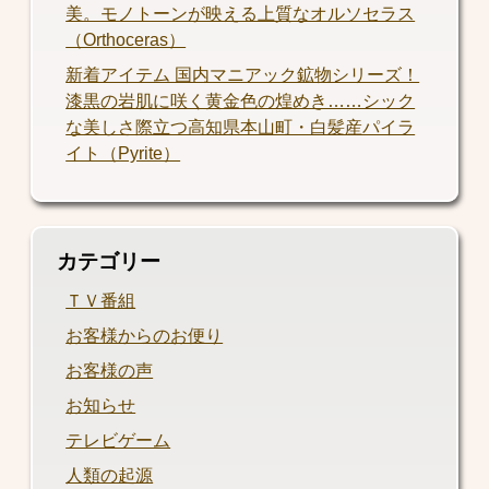
美。モノトーンが映える上質なオルソセラス
（Orthoceras）
新着アイテム 国内マニアック鉱物シリーズ！
漆黒の岩肌に咲く黄金色の煌めき……シック
な美しさ際立つ高知県本山町・白髪産パイラ
イト（Pyrite）
カテゴリー
ＴＶ番組
お客様からのお便り
お客様の声
お知らせ
テレビゲーム
人類の起源