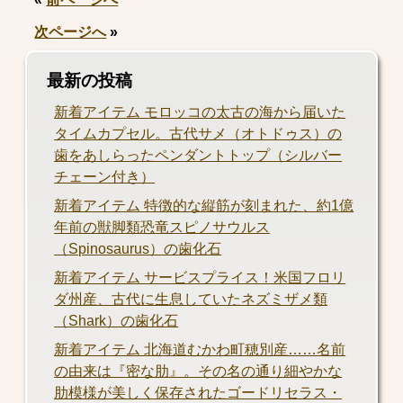
次ページへ
»
最新の投稿
新着アイテム モロッコの太古の海から届いた
タイムカプセル。古代サメ（オトドゥス）の
歯をあしらったペンダントトップ（シルバー
チェーン付き）
新着アイテム 特徴的な縦筋が刻まれた、約1億
年前の獣脚類恐竜スピノサウルス
（Spinosaurus）の歯化石
新着アイテム サービスプライス！米国フロリ
ダ州産、古代に生息していたネズミザメ類
（Shark）の歯化石
新着アイテム 北海道むかわ町穂別産……名前
の由来は『密な肋』。その名の通り細やかな
肋模様が美しく保存されたゴードリセラス・