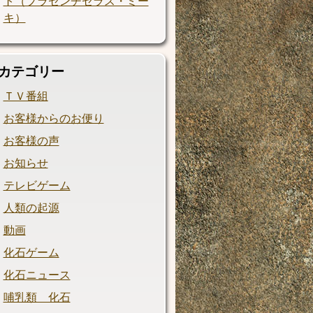
ト（プラセンチセラス・ミー
キ）
カテゴリー
ＴＶ番組
お客様からのお便り
お客様の声
お知らせ
テレビゲーム
人類の起源
動画
化石ゲーム
化石ニュース
哺乳類 化石