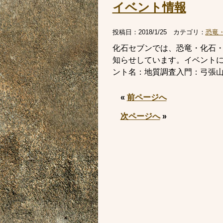
イベント情報
投稿日：
2018/1/25
カテゴリ：
恐竜
化石セブンでは、恐竜・化石
知らせしています。イベント
ント名：地質調査入門：弓張山地の
«
前ページへ
次ページへ
»