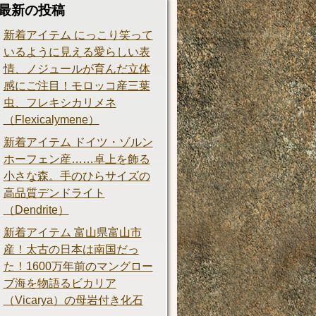
最新の投稿
新着アイテム にっこり笑って
いるように見える愛らしい表
情、ノジュールが育んだ立体
感にご注目！モロッコ産三葉
虫、フレキシカリメネ
（Flexicalymene）
新着アイテム ドイツ・ゾルン
ホーフェン産……卓上を飾る
小さな森。手のひらサイズの
高品質デンドライト
（Dendrite）
新着アイテム 富山県富山市
産！太古の日本は南国だっ
た！1600万年前のマングロー
ブ海を物語るビカリア
（Vicarya）の母岩付き化石