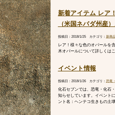
新着アイテム レア
（米国ネバダ州産）
投稿日：
2018/1/25
カテゴリ：
新商
レア！様々な色のオパールを
木オパールについて詳しくは
イベント情報
投稿日：
2018/1/26
カテゴリ：
恐竜
化石セブンでは、恐竜・化石
知らせしています。イベント
ント名：ヘンテコ生きもの土壌動物を