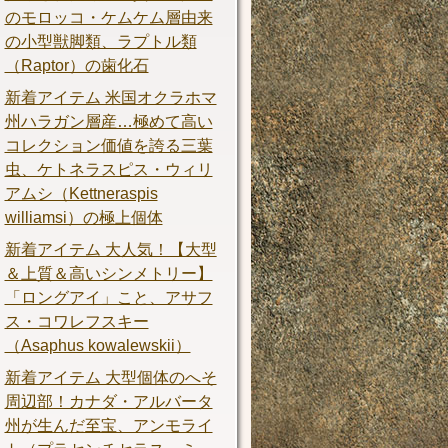
のモロッコ・ケムケム層由来
の小型獣脚類、ラプトル類
（Raptor）の歯化石
新着アイテム 米国オクラホマ
州ハラガン層産…極めて高い
コレクション価値を誇る三葉
虫、ケトネラスピス・ウィリ
アムシ（Kettneraspis
williamsi）の極上個体
新着アイテム 大人気！【大型
＆上質＆高いシンメトリー】
「ロングアイ」こと、アサフ
ス・コワレフスキー
（Asaphus kowalewskii）
新着アイテム 大型個体のへそ
周辺部！カナダ・アルバータ
州が生んだ至宝、アンモライ