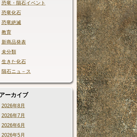
恐竜・隕石イベント
恐竜化石
恐竜絶滅
教育
新商品発表
未分類
生きた化石
隕石ニュ－ス
アーカイブ
2026年8月
2026年7月
2026年6月
2026年5月