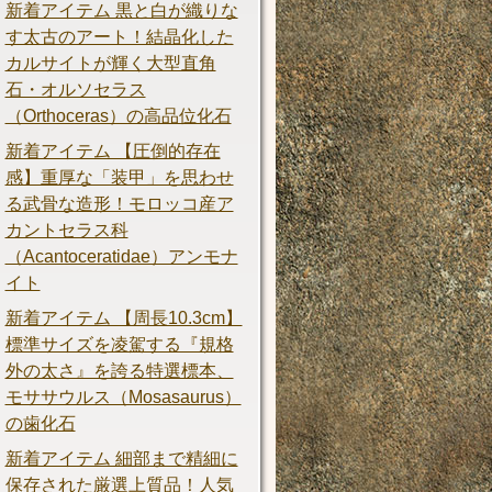
新着アイテム 黒と白が織りな
す太古のアート！結晶化した
カルサイトが輝く大型直角
石・オルソセラス
（Orthoceras）の高品位化石
新着アイテム 【圧倒的存在
感】重厚な「装甲」を思わせ
る武骨な造形！モロッコ産ア
カントセラス科
（Acantoceratidae）アンモナ
イト
新着アイテム 【周長10.3cm】
標準サイズを凌駕する『規格
外の太さ』を誇る特選標本、
モササウルス（Mosasaurus）
の歯化石
新着アイテム 細部まで精細に
保存された厳選上質品！人気