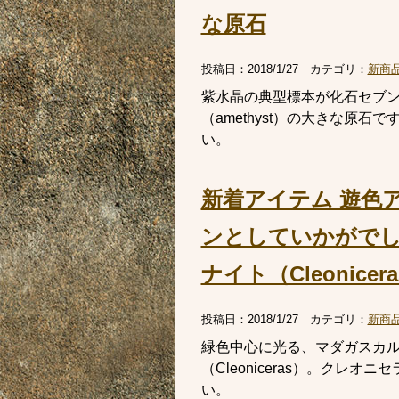
な原石
投稿日：
2018/1/27
カテゴリ：
新商
紫水晶の典型標本が化石セブ
（amethyst）の大きな原
い。
新着アイテム 遊色
ンとしていかがで
ナイト（Cleonicer
投稿日：
2018/1/27
カテゴリ：
新商
緑色中心に光る、マダガスカ
（Cleoniceras）。ク
い。