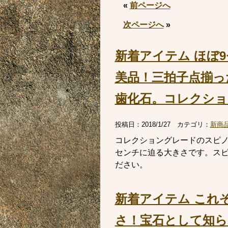
«
前ページへ
次ページへ
»
新着アイテム ほぼ
美品！三拍子点揃った
歯化石。コレクショ
投稿日：
2018/1/27
カテゴリ：
新商
コレクショングレードのスピノサ
センチに迫る大きさです。ス
ださい。
新着アイテム これ
さ！宝石として知られ