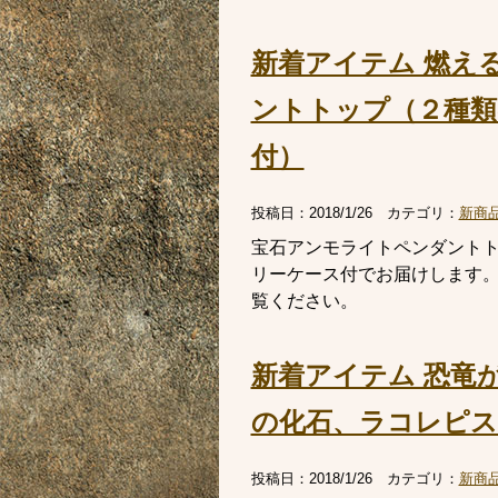
新着アイテム 燃え
ントトップ（２種類
付）
投稿日：
2018/1/26
カテゴリ：
新商
宝石アンモライトペンダント
リーケース付でお届けします
覧ください。
新着アイテム 恐竜
の化石、ラコレピス
投稿日：
2018/1/26
カテゴリ：
新商