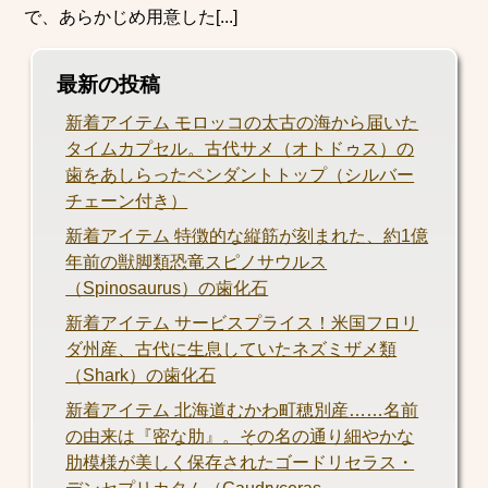
で、あらかじめ用意した[...]
最新の投稿
新着アイテム モロッコの太古の海から届いた
タイムカプセル。古代サメ（オトドゥス）の
歯をあしらったペンダントトップ（シルバー
チェーン付き）
新着アイテム 特徴的な縦筋が刻まれた、約1億
年前の獣脚類恐竜スピノサウルス
（Spinosaurus）の歯化石
新着アイテム サービスプライス！米国フロリ
ダ州産、古代に生息していたネズミザメ類
（Shark）の歯化石
新着アイテム 北海道むかわ町穂別産……名前
の由来は『密な肋』。その名の通り細やかな
肋模様が美しく保存されたゴードリセラス・