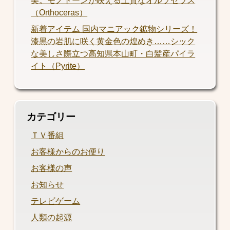
美。モノトーンが映える上質なオルソセラス
（Orthoceras）
新着アイテム 国内マニアック鉱物シリーズ！
漆黒の岩肌に咲く黄金色の煌めき……シック
な美しさ際立つ高知県本山町・白髪産パイラ
イト（Pyrite）
カテゴリー
ＴＶ番組
お客様からのお便り
お客様の声
お知らせ
テレビゲーム
人類の起源