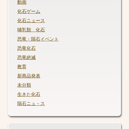
動画
化石ゲーム
化石ニュース
哺乳類 化石
恐竜・隕石イベント
恐竜化石
恐竜絶滅
教育
新商品発表
未分類
生きた化石
隕石ニュ－ス