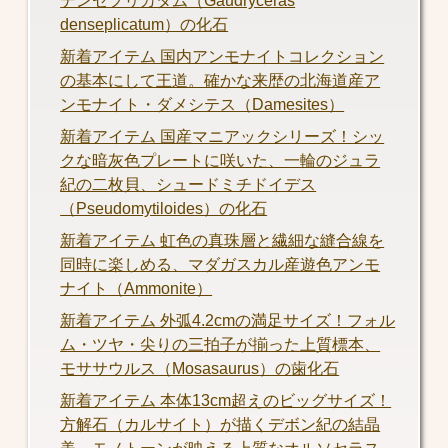
デンセプリカタム（Gaudryceras
denseplicatum）の化石
新着アイテム 国内アンモナイトコレクション
の基本にして王道。確かな来歴の北海道産ア
ンモナイト・ダメシテス（Damesites）
新着アイテム 国産マニアックシリーズ！シッ
クな暗灰色プレートに咲いた、一輪のジュラ
紀の二枚貝、シュードミチドイデス
（Pseudomytiloides）の化石
新着アイテム 虹色の真珠層と繊細な縫合線を
同時に楽しめる、マダガスカル産遊色アンモ
ナイト（Ammonite）
新着アイテム 外弧4.2cmの満足サイズ！フォル
ム・ツヤ・尖りの三拍子が揃った上質標本、
モササウルス（Mosasaurus）の歯化石
新着アイテム 本体13cm超えのビッグサイズ！
方解石（カルサイト）が描くデボン紀の結晶