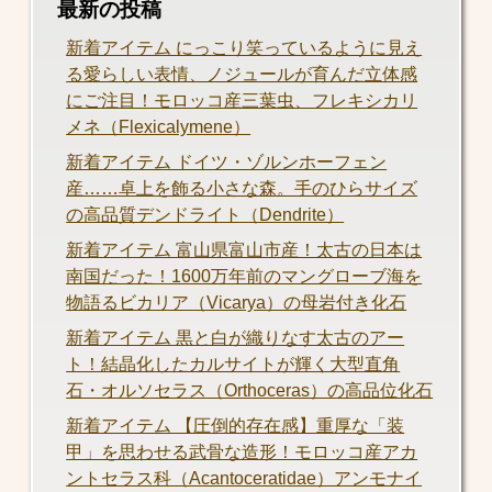
最新の投稿
新着アイテム にっこり笑っているように見え
る愛らしい表情、ノジュールが育んだ立体感
にご注目！モロッコ産三葉虫、フレキシカリ
メネ（Flexicalymene）
新着アイテム ドイツ・ゾルンホーフェン
産……卓上を飾る小さな森。手のひらサイズ
の高品質デンドライト（Dendrite）
新着アイテム 富山県富山市産！太古の日本は
南国だった！1600万年前のマングローブ海を
物語るビカリア（Vicarya）の母岩付き化石
新着アイテム 黒と白が織りなす太古のアー
ト！結晶化したカルサイトが輝く大型直角
石・オルソセラス（Orthoceras）の高品位化石
新着アイテム 【圧倒的存在感】重厚な「装
甲」を思わせる武骨な造形！モロッコ産アカ
ントセラス科（Acantoceratidae）アンモナイ