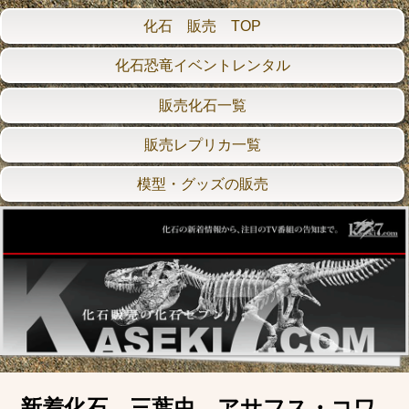
化石 販売 TOP
化石恐竜イベントレンタル
販売化石一覧
販売レプリカ一覧
模型・グッズの販売
新着化石 三葉虫 アサフス・コワ