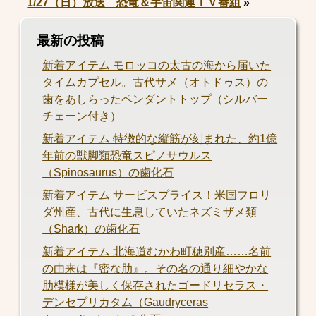
1/27（日）放送 恐竜＆宇宙関連ＴＶ番組
»
最新の投稿
新着アイテム モロッコの太古の海から届いた
タイムカプセル。古代サメ（オトドゥス）の
歯をあしらったペンダントトップ（シルバー
チェーン付き）
新着アイテム 特徴的な縦筋が刻まれた、約1億
年前の獣脚類恐竜スピノサウルス
（Spinosaurus）の歯化石
新着アイテム サービスプライス！米国フロリ
ダ州産、古代に生息していたネズミザメ類
（Shark）の歯化石
新着アイテム 北海道むかわ町穂別産……名前
の由来は『密な肋』。その名の通り細やかな
肋模様が美しく保存されたゴードリセラス・
デンセプリカタム（Gaudryceras