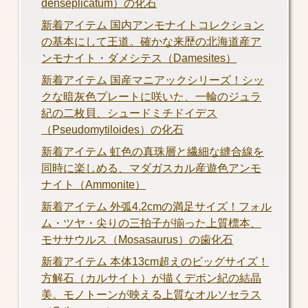
denseplicatum）の化石
新着アイテム 国内アンモナイトコレクション
の基本にして王道。確かな来歴の北海道産ア
ンモナイト・ダメシテス（Damesites）
新着アイテム 国産マニアックシリーズ！シッ
クな暗灰色プレートに咲いた、一輪のジュラ
紀の二枚貝、シュードミチドイデス
（Pseudomytiloides）の化石
新着アイテム 虹色の真珠層と繊細な縫合線を
同時に楽しめる、マダガスカル産遊色アンモ
ナイト（Ammonite）
新着アイテム 外弧4.2cmの満足サイズ！フォル
ム・ツヤ・尖りの三拍子が揃った上質標本、
モササウルス（Mosasaurus）の歯化石
新着アイテム 本体13cm超えのビッグサイズ！
方解石（カルサイト）が描くデボン紀の結晶
美。モノトーンが映える上質なオルソセラス