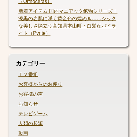
（Orthoceras）
新着アイテム 国内マニアック鉱物シリーズ！
漆黒の岩肌に咲く黄金色の煌めき……シック
な美しさ際立つ高知県本山町・白髪産パイラ
イト（Pyrite）
カテゴリー
ＴＶ番組
お客様からのお便り
お客様の声
お知らせ
テレビゲーム
人類の起源
動画