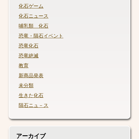
化石ゲーム
化石ニュース
哺乳類 化石
恐竜・隕石イベント
恐竜化石
恐竜絶滅
教育
新商品発表
未分類
生きた化石
隕石ニュ－ス
アーカイブ