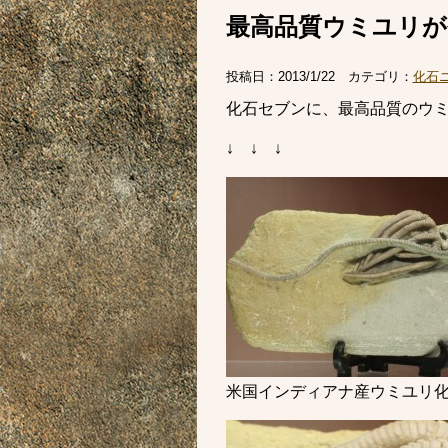
最高品質ウミユリが
投稿日：
2013/1/22
カテゴリ：
化石
化石セブンに、最高品質のウ
↓ ↓ ↓
米国インディアナ産ウミユリ