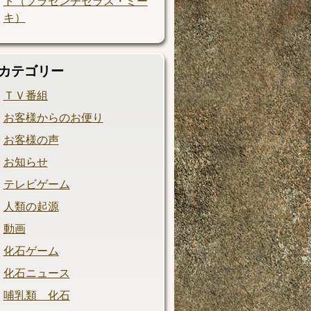
ト（プラセンチセラス・ミー
キ）
カテゴリー
ＴＶ番組
お客様からのお便り
お客様の声
お知らせ
テレビゲーム
人類の起源
動画
化石ゲーム
化石ニュース
哺乳類 化石