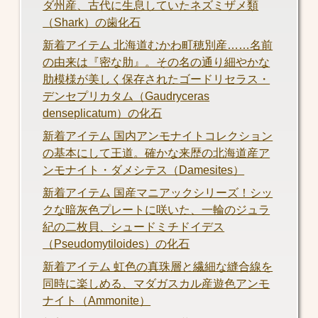
ダ州産、古代に生息していたネズミザメ類
（Shark）の歯化石
新着アイテム 北海道むかわ町穂別産……名前
の由来は『密な肋』。その名の通り細やかな
肋模様が美しく保存されたゴードリセラス・
デンセプリカタム（Gaudryceras
denseplicatum）の化石
新着アイテム 国内アンモナイトコレクション
の基本にして王道。確かな来歴の北海道産ア
ンモナイト・ダメシテス（Damesites）
新着アイテム 国産マニアックシリーズ！シッ
クな暗灰色プレートに咲いた、一輪のジュラ
紀の二枚貝、シュードミチドイデス
（Pseudomytiloides）の化石
新着アイテム 虹色の真珠層と繊細な縫合線を
同時に楽しめる、マダガスカル産遊色アンモ
ナイト（Ammonite）