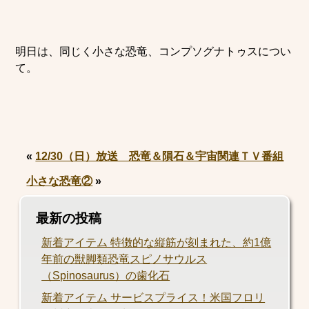
明日は、同じく小さな恐竜、コンプソグナトゥスについ
て。
«
12/30（日）放送 恐竜＆隕石＆宇宙関連ＴＶ番組
小さな恐竜②
»
最新の投稿
新着アイテム 特徴的な縦筋が刻まれた、約1億
年前の獣脚類恐竜スピノサウルス
（Spinosaurus）の歯化石
新着アイテム サービスプライス！米国フロリ