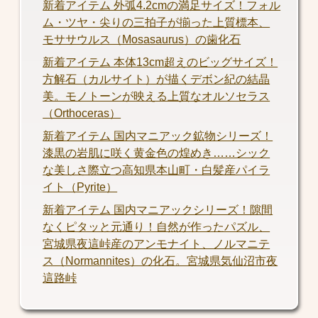
新着アイテム 外弧4.2cmの満足サイズ！フォル
ム・ツヤ・尖りの三拍子が揃った上質標本、
モササウルス（Mosasaurus）の歯化石
新着アイテム 本体13cm超えのビッグサイズ！
方解石（カルサイト）が描くデボン紀の結晶
美。モノトーンが映える上質なオルソセラス
（Orthoceras）
新着アイテム 国内マニアック鉱物シリーズ！
漆黒の岩肌に咲く黄金色の煌めき……シック
な美しさ際立つ高知県本山町・白髪産パイラ
イト（Pyrite）
新着アイテム 国内マニアックシリーズ！隙間
なくピタッと元通り！自然が作ったパズル、
宮城県夜這峠産のアンモナイト、ノルマニテ
ス（Normannites）の化石。宮城県気仙沼市夜
這路峠