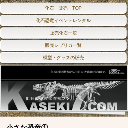
化石 販売 TOP
化石恐竜イベントレンタル
販売化石一覧
販売レプリカ一覧
模型・グッズの販売
小さな恐竜①