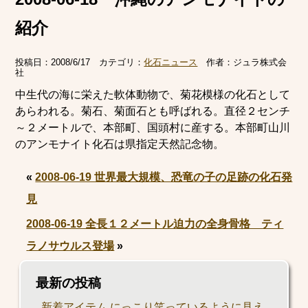
紹介
投稿日：
2008/6/17
カテゴリ：
化石ニュース
作者：
ジュラ株式会
社
中生代の海に栄えた軟体動物で、菊花模様の化石として
あらわれる。菊石、菊面石とも呼ばれる。直径２センチ
～２メートルで、本部町、国頭村に産する。本部町山川
のアンモナイト化石は県指定天然記念物。
«
2008-06-19 世界最大規模、恐竜の子の足跡の化石発
見
2008-06-19 全長１２メートル迫力の全身骨格 ティ
ラノサウルス登場
»
最新の投稿
新着アイテム にっこり笑っているように見え