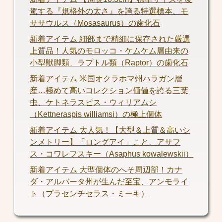
駕する『規格外の太さ』を誇る特選標本、モ
ササウルス（Mosasaurus）の歯化石
新着アイテム 細部まで精細に保存された厳選
上質品！人気のモロッコ・ケムケム層由来の
小型獣脚類、ラプトル類（Raptor）の歯化石
新着アイテム 米国オクラホマ州ハラガン層
産…極めて高いコレクション価値を誇る三葉
虫、ケトネラスピス・ウィリアムシ
（Kettneraspis williamsi）の極上個体
新着アイテム 大人気！【大型＆上質＆高いシ
ンメトリー】「ロングアイ」こと、アサフ
ス・コワレフスキー（Asaphus kowalewskii）
新着アイテム 大型個体のへそ周辺部！カナ
ダ・アルバータ州が生んだ至宝、アンモライ
ト（プラセンチセラス・ミーキ）