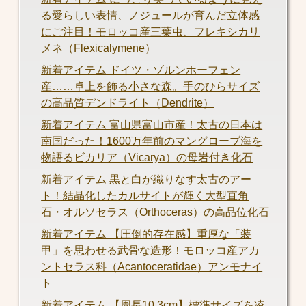
る愛らしい表情、ノジュールが育んだ立体感
にご注目！モロッコ産三葉虫、フレキシカリ
メネ（Flexicalymene）
新着アイテム ドイツ・ゾルンホーフェン
産……卓上を飾る小さな森。手のひらサイズ
の高品質デンドライト（Dendrite）
新着アイテム 富山県富山市産！太古の日本は
南国だった！1600万年前のマングローブ海を
物語るビカリア（Vicarya）の母岩付き化石
新着アイテム 黒と白が織りなす太古のアー
ト！結晶化したカルサイトが輝く大型直角
石・オルソセラス（Orthoceras）の高品位化石
新着アイテム 【圧倒的存在感】重厚な「装
甲」を思わせる武骨な造形！モロッコ産アカ
ントセラス科（Acantoceratidae）アンモナイ
ト
新着アイテム 【周長10.3cm】標準サイズを凌