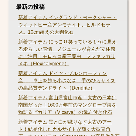
最新の投稿
新着アイテム イングランド・ヨークシャー・
ウィットビー産アンモナイト、ヒルドセラ
ス。10cm超えの大判化石
新着アイテム にっこり笑っているように見え
る愛らしい表情、ノジュールが育んだ立体感
にご注目！モロッコ産三葉虫、フレキシカリ
メネ（Flexicalymene）
新着アイテム ドイツ・ゾルンホーフェン
産……卓上を飾る小さな森。手のひらサイズ
の高品質デンドライト（Dendrite）
新着アイテム 富山県富山市産！太古の日本は
南国だった！1600万年前のマングローブ海を
物語るビカリア（Vicarya）の母岩付き化石
新着アイテム 黒と白が織りなす太古のアー
ト！結晶化したカルサイトが輝く大型直角