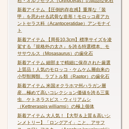
石・オルソセラス（Orthoceras）の高品位化石
新着アイテム 【圧倒的存在感】重厚な「装
甲」を思わせる武骨な造形！モロッコ産アカ
ントセラス科（Acantoceratidae）アンモナイ
ト
新着アイテム 【周長10.3cm】標準サイズを凌
駕する『規格外の太さ』を誇る特選標本、モ
ササウルス（Mosasaurus）の歯化石
新着アイテム 細部まで精細に保存された厳選
上質品！人気のモロッコ・ケムケム層由来の
小型獣脚類、ラプトル類（Raptor）の歯化石
新着アイテム 米国オクラホマ州ハラガン層
産…極めて高いコレクション価値を誇る三葉
虫、ケトネラスピス・ウィリアムシ
（Kettneraspis williamsi）の極上個体
新着アイテム 大人気！【大型＆上質＆高いシ
ンメトリー】「ロングアイ」こと、アサフ