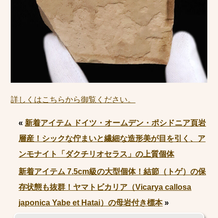
詳しくはこちらから御覧ください。
«
新着アイテム ドイツ・オームデン・ポシドニア頁岩
層産！シックな佇まいと繊細な造形美が目を引く、ア
ンモナイト「ダクチリオセラス」の上質個体
新着アイテム 7.5cm級の大型個体！結節（トゲ）の保
存状態も抜群！ヤマトビカリア（Vicarya callosa
japonica Yabe et Hatai）の母岩付き標本
»