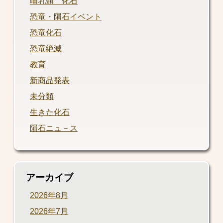
哺乳類 化石
恐竜・隕石イベント
恐竜化石
恐竜絶滅
教育
新商品発表
未分類
生きた化石
隕石ニュ－ス
アーカイブ
2026年8月
2026年7月