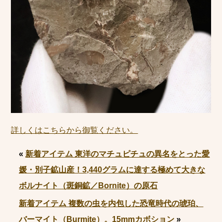
詳しくはこちらから御覧ください。
«
新着アイテム 東洋のマチュピチュの異名をとった愛
媛・別子鉱山産！3,440グラムに達する極めて大きな
ボルナイト（斑銅鉱／Bornite）の原石
新着アイテム 複数の虫を内包した恐竜時代の琥珀、
バーマイト（Burmite）。15mmカボション
»