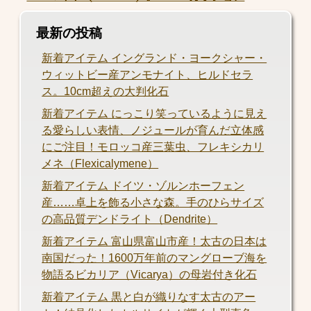
最新の投稿
新着アイテム イングランド・ヨークシャー・
ウィットビー産アンモナイト、ヒルドセラ
ス。10cm超えの大判化石
新着アイテム にっこり笑っているように見え
る愛らしい表情、ノジュールが育んだ立体感
にご注目！モロッコ産三葉虫、フレキシカリ
メネ（Flexicalymene）
新着アイテム ドイツ・ゾルンホーフェン
産……卓上を飾る小さな森。手のひらサイズ
の高品質デンドライト（Dendrite）
新着アイテム 富山県富山市産！太古の日本は
南国だった！1600万年前のマングローブ海を
物語るビカリア（Vicarya）の母岩付き化石
新着アイテム 黒と白が織りなす太古のアー