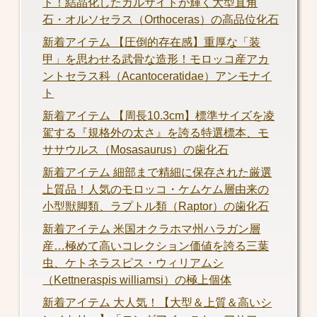
ト！結晶化したカルサイトが輝く大型直角
石・オルソセラス（Orthoceras）の高品位化石
新着アイテム 【圧倒的存在感】重厚な「装
甲」を思わせる武骨な造形！モロッコ産アカ
ントセラス科（Acantoceratidae）アンモナイ
ト
新着アイテム 【周長10.3cm】標準サイズを凌
駕する『規格外の太さ』を誇る特選標本、モ
ササウルス（Mosasaurus）の歯化石
新着アイテム 細部まで精細に保存された厳選
上質品！人気のモロッコ・ケムケム層由来の
小型獣脚類、ラプトル類（Raptor）の歯化石
新着アイテム 米国オクラホマ州ハラガン層
産…極めて高いコレクション価値を誇る三葉
虫、ケトネラスピス・ウィリアムシ
（Kettneraspis williamsi）の極上個体
新着アイテム 大人気！【大型＆上質＆高いシ