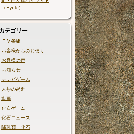
町・白髪産パイライト
（Pyrite）
カテゴリー
ＴＶ番組
お客様からのお便り
お客様の声
お知らせ
テレビゲーム
人類の起源
動画
化石ゲーム
化石ニュース
哺乳類 化石