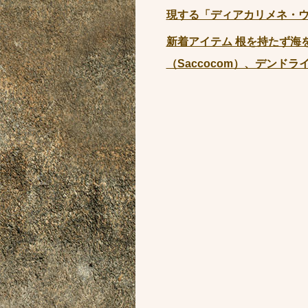
現する「ディアカリメネ・ウーズレ
新着アイテム 根を持たず海
（Saccocom）、デンドラ