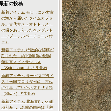
最新の投稿
新着アイテム モロッコの太古
の海から届いたタイムカプセ
ル。古代サメ（オトドゥス）
の歯をあしらったペンダント
トップ（シルバーチェーン付
き）
新着アイテム 特徴的な縦筋が
刻まれた、約1億年前の獣脚
類恐竜スピノサウルス
（Spinosaurus）の歯化石
新着アイテム サービスプライ
ス！米国フロリダ州産、古代
に生息していたネズミザメ類
（Shark）の歯化石
新着アイテム 北海道むかわ町
穂別産……名前の由来は『密