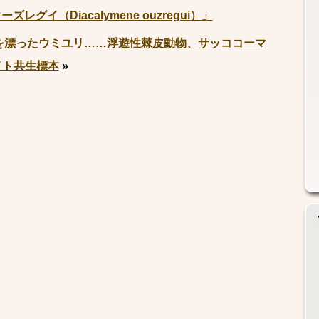
グイ（Diacalymene ouzregui）」
を漂ったウミユリ……浮遊性棘皮動物、サッココーマ
イト共生標本
»