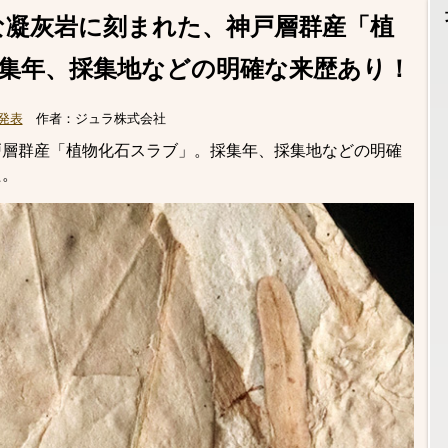
な凝灰岩に刻まれた、神戸層群産「植
集年、採集地などの明確な来歴あり！
発表
作者：
ジュラ株式会社
戸層群産「植物化石スラブ」。採集年、採集地などの明確
た。