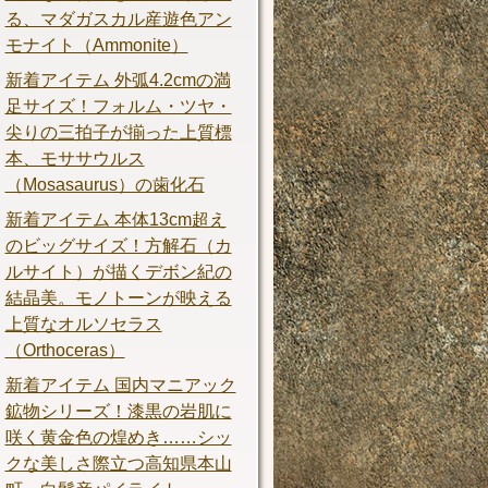
る、マダガスカル産遊色アン
モナイト（Ammonite）
新着アイテム 外弧4.2cmの満
足サイズ！フォルム・ツヤ・
尖りの三拍子が揃った上質標
本、モササウルス
（Mosasaurus）の歯化石
新着アイテム 本体13cm超え
のビッグサイズ！方解石（カ
ルサイト）が描くデボン紀の
結晶美。モノトーンが映える
上質なオルソセラス
（Orthoceras）
新着アイテム 国内マニアック
鉱物シリーズ！漆黒の岩肌に
咲く黄金色の煌めき……シッ
クな美しさ際立つ高知県本山