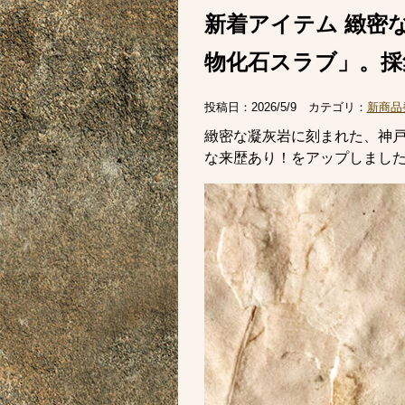
新着アイテム 緻密
物化石スラブ」。採
投稿日：
2026/5/9
カテゴリ：
新商品
緻密な凝灰岩に刻まれた、神
な来歴あり！をアップしまし