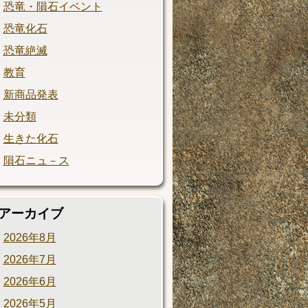
恐竜・隕石イベント
恐竜化石
恐竜絶滅
教育
新商品発表
未分類
生きた化石
隕石ニュ－ス
アーカイブ
2026年8月
2026年7月
2026年6月
2026年5月