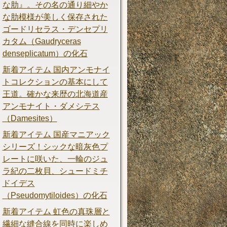
な肋』。その名の通り細やか
な肋模様が美しく保存された
ゴードリセラス・デンセプリ
カタム（Gaudryceras
denseplicatum）の化石
新着アイテム 国内アンモナイ
トコレクションの基本にして
王道。確かな来歴の北海道産
アンモナイト・ダメシテス
（Damesites）
新着アイテム 国産マニアック
シリーズ！シックな暗灰色プ
レートに咲いた、一輪のジュ
ラ紀の二枚貝、シュードミチ
ドイデス
（Pseudomytiloides）の化石
新着アイテム 虹色の真珠層と
繊細な縫合線を同時に楽しめ