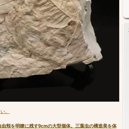
さい。
と自由頬を明瞭に残す9cmの大型個体。三葉虫の構造美を体