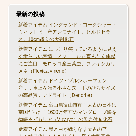
最新の投稿
新着アイテム イングランド・ヨークシャー・
ウィットビー産アンモナイト、ヒルドセラ
ス。10cm超えの大判化石
新着アイテム にっこり笑っているように見え
る愛らしい表情、ノジュールが育んだ立体感
にご注目！モロッコ産三葉虫、フレキシカリ
メネ（Flexicalymene）
新着アイテム ドイツ・ゾルンホーフェン
産……卓上を飾る小さな森。手のひらサイズ
の高品質デンドライト（Dendrite）
新着アイテム 富山県富山市産！太古の日本は
南国だった！1600万年前のマングローブ海を
物語るビカリア（Vicarya）の母岩付き化石
新着アイテム 黒と白が織りなす太古のアー