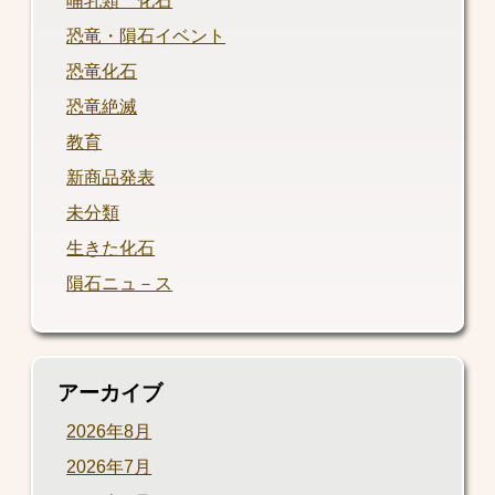
哺乳類 化石
恐竜・隕石イベント
恐竜化石
恐竜絶滅
教育
新商品発表
未分類
生きた化石
隕石ニュ－ス
アーカイブ
2026年8月
2026年7月