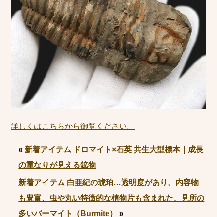
詳しくはこちらから御覧ください。
«
新着アイテム ドロマイト×石英 共生大型標本｜成長
の重なりが見える鉱物
新着アイテム 白亜紀の琥珀…透明度があり、内容物
も豊富、虫や丸い特徴的な植物片も含まれた、見所の
多いバーマイト（Burmite）
»