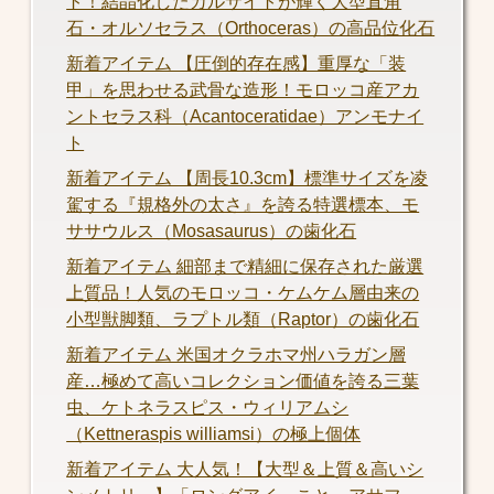
ト！結晶化したカルサイトが輝く大型直角
石・オルソセラス（Orthoceras）の高品位化石
新着アイテム 【圧倒的存在感】重厚な「装
甲」を思わせる武骨な造形！モロッコ産アカ
ントセラス科（Acantoceratidae）アンモナイ
ト
新着アイテム 【周長10.3cm】標準サイズを凌
駕する『規格外の太さ』を誇る特選標本、モ
ササウルス（Mosasaurus）の歯化石
新着アイテム 細部まで精細に保存された厳選
上質品！人気のモロッコ・ケムケム層由来の
小型獣脚類、ラプトル類（Raptor）の歯化石
新着アイテム 米国オクラホマ州ハラガン層
産…極めて高いコレクション価値を誇る三葉
虫、ケトネラスピス・ウィリアムシ
（Kettneraspis williamsi）の極上個体
新着アイテム 大人気！【大型＆上質＆高いシ