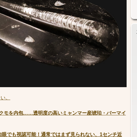
さい。
のクモを内包……透明度の高いミャンマー産琥珀・バーマイ
肉眼でも視認可能！通常ではまず見られない、1センチ近