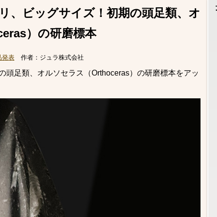
5ミリ、ビッグサイズ！初期の頭足類、オ
ceras）の研磨標本
品発表
作者：
ジュラ株式会社
頭足類、オルソセラス（Orthoceras）の研磨標本をアッ