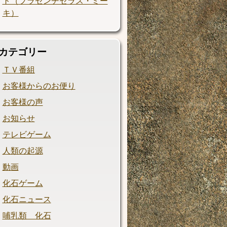
ト（プラセンチセラス・ミー
キ）
カテゴリー
ＴＶ番組
お客様からのお便り
お客様の声
お知らせ
テレビゲーム
人類の起源
動画
化石ゲーム
化石ニュース
哺乳類 化石