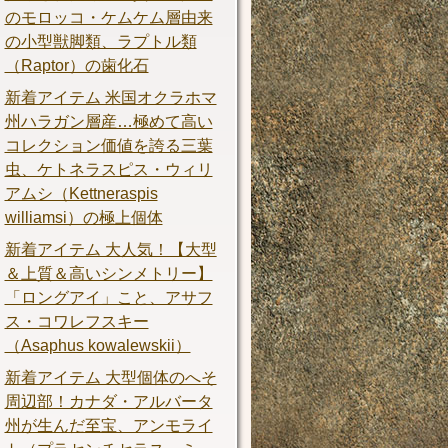
のモロッコ・ケムケム層由来
の小型獣脚類、ラプトル類
（Raptor）の歯化石
新着アイテム 米国オクラホマ
州ハラガン層産…極めて高い
コレクション価値を誇る三葉
虫、ケトネラスピス・ウィリ
アムシ（Kettneraspis
williamsi）の極上個体
新着アイテム 大人気！【大型
＆上質＆高いシンメトリー】
「ロングアイ」こと、アサフ
ス・コワレフスキー
（Asaphus kowalewskii）
新着アイテム 大型個体のへそ
周辺部！カナダ・アルバータ
州が生んだ至宝、アンモライ