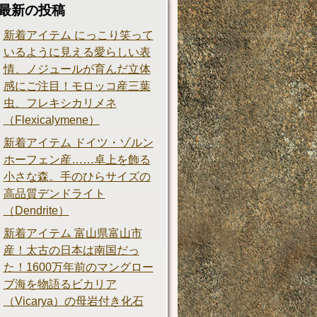
最新の投稿
新着アイテム にっこり笑って
いるように見える愛らしい表
情、ノジュールが育んだ立体
感にご注目！モロッコ産三葉
虫、フレキシカリメネ
（Flexicalymene）
新着アイテム ドイツ・ゾルン
ホーフェン産……卓上を飾る
小さな森。手のひらサイズの
高品質デンドライト
（Dendrite）
新着アイテム 富山県富山市
産！太古の日本は南国だっ
た！1600万年前のマングロー
ブ海を物語るビカリア
（Vicarya）の母岩付き化石