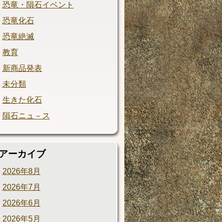
恐竜・隕石イベント
恐竜化石
恐竜絶滅
教育
新商品発表
未分類
生きた化石
隕石ニュ－ス
アーカイブ
2026年8月
2026年7月
2026年6月
2026年5月