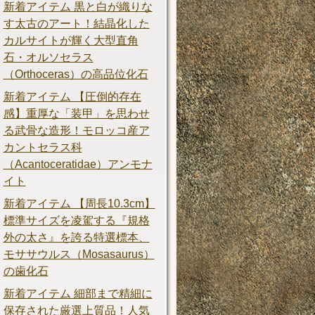
新着アイテム 黒と白が織りな
す太古のアート！結晶化した
カルサイトが輝く大型直角
石・オルソセラス
（Orthoceras）の高品位化石
新着アイテム 【圧倒的存在
感】重厚な「装甲」を思わせ
る武骨な造形！モロッコ産ア
カントセラス科
（Acantoceratidae）アンモナ
イト
新着アイテム 【周長10.3cm】
標準サイズを凌駕する『規格
外の太さ』を誇る特選標本、
モササウルス（Mosasaurus）
の歯化石
新着アイテム 細部まで精細に
保存された厳選上質品！人気