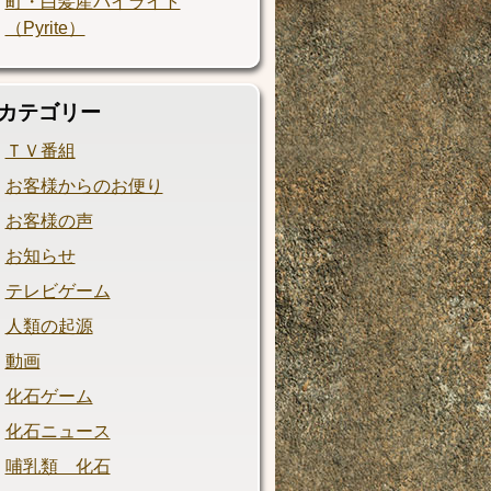
町・白髪産パイライト
（Pyrite）
カテゴリー
ＴＶ番組
お客様からのお便り
お客様の声
お知らせ
テレビゲーム
人類の起源
動画
化石ゲーム
化石ニュース
哺乳類 化石