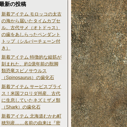
最新の投稿
新着アイテム モロッコの太古
の海から届いたタイムカプセ
ル。古代サメ（オトドゥス）
の歯をあしらったペンダント
トップ（シルバーチェーン付
き）
新着アイテム 特徴的な縦筋が
刻まれた、約1億年前の獣脚
類恐竜スピノサウルス
（Spinosaurus）の歯化石
新着アイテム サービスプライ
ス！米国フロリダ州産、古代
に生息していたネズミザメ類
（Shark）の歯化石
新着アイテム 北海道むかわ町
穂別産……名前の由来は『密