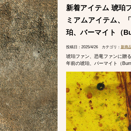
新着アイテム 琥珀
ミアムアイテム、「
珀、バーマイト（Bur
投稿日：
2025/4/26
カテゴリ：
新商
琥珀ファン、恐竜ファンに贈る
年前の琥珀、バーマイト（Bur