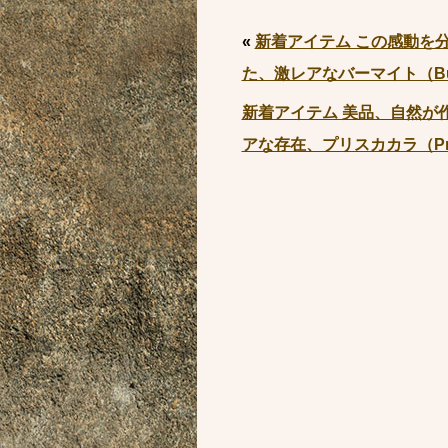
«
新着アイテム この感動を
た、激レアなバーマイト（Bu
新着アイテム 美品、自然が
アな存在、プリスカカラ（Pri