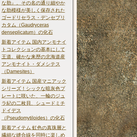
な肋』。その名の通り細やか
な肋模様が美しく保存された
ゴードリセラス・デンセプリ
カタム（Gaudryceras
denseplicatum）の化石
新着アイテム 国内アンモナイ
トコレクションの基本にして
王道。確かな来歴の北海道産
アンモナイト・ダメシテス
（Damesites）
新着アイテム 国産マニアック
シリーズ！シックな暗灰色プ
レートに咲いた、一輪のジュ
ラ紀の二枚貝、シュードミチ
ドイデス
（Pseudomytiloides）の化石
新着アイテム 虹色の真珠層と
繊細な縫合線を同時に楽しめ