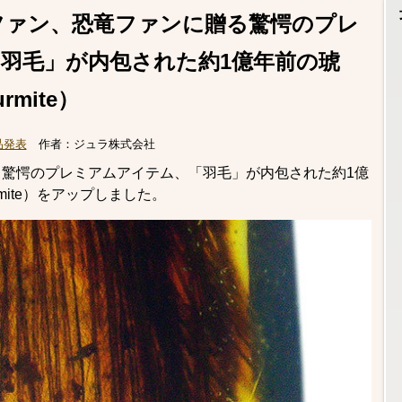
ファン、恐竜ファンに贈る驚愕のプレ
羽毛」が内包された約1億年前の琥
mite）
品発表
作者：
ジュラ株式会社
驚愕のプレミアムアイテム、「羽毛」が内包された約1億
mite）をアップしました。