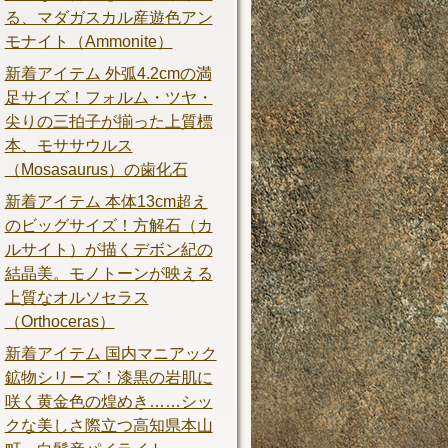
る、マダガスカル産遊色アン
モナイト（Ammonite）
新着アイテム 外弧4.2cmの満
足サイズ！フォルム・ツヤ・
尖りの三拍子が揃った上質標
本、モササウルス
（Mosasaurus）の歯化石
新着アイテム 本体13cm超え
のビッグサイズ！方解石（カ
ルサイト）が描くデボン紀の
結晶美。モノトーンが映える
上質なオルソセラス
（Orthoceras）
新着アイテム 国内マニアック
鉱物シリーズ！漆黒の岩肌に
咲く黄金色の煌めき……シッ
クな美しさ際立つ高知県本山