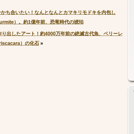
分かち合いたい！なんとなんとカマキリモドキを内包し
rmite）。約1億年前、恐竜時代の琥珀
作り出したアート！約4000万年前の絶滅古代魚、ベリーレ
scacara）の化石
»