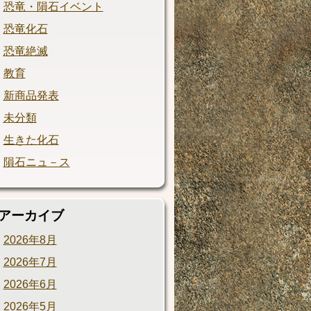
恐竜・隕石イベント
恐竜化石
恐竜絶滅
教育
新商品発表
未分類
生きた化石
隕石ニュ－ス
アーカイブ
2026年8月
2026年7月
2026年6月
2026年5月