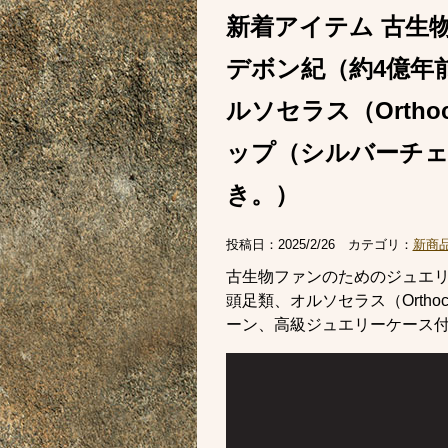
新着アイテム 古生
デボン紀（約4億年
ルソセラス（Orth
ップ（シルバーチェ
き。）
投稿日：
2025/2/26
カテゴリ：
新商
古生物ファンのためのジュエリ
頭足類、オルソセラス（Orth
ーン、高級ジュエリーケース