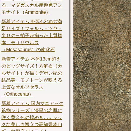
る、マダガスカル産遊色アン
モナイト（Ammonite）
新着アイテム 外弧4.2cmの満
足サイズ！フォルム・ツヤ・
尖りの三拍子が揃った上質標
本、モササウルス
（Mosasaurus）の歯化石
新着アイテム 本体13cm超え
のビッグサイズ！方解石（カ
ルサイト）が描くデボン紀の
結晶美。モノトーンが映える
上質なオルソセラス
（Orthoceras）
新着アイテム 国内マニアック
鉱物シリーズ！漆黒の岩肌に
咲く黄金色の煌めき……シッ
クな美しさ際立つ高知県本山