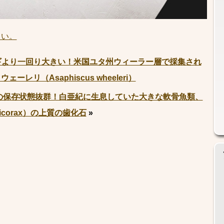
さい。
ギより一回り大きい！米国ユタ州ウィーラー層で採集され
レリ（Asaphiscus wheeleri）
の保存状態抜群！白亜紀に生息していた大きな軟骨魚類、
icorax）の上質の歯化石
»