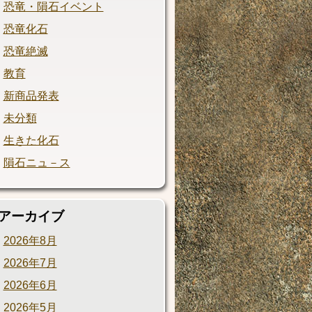
恐竜・隕石イベント
恐竜化石
恐竜絶滅
教育
新商品発表
未分類
生きた化石
隕石ニュ－ス
アーカイブ
2026年8月
2026年7月
2026年6月
2026年5月