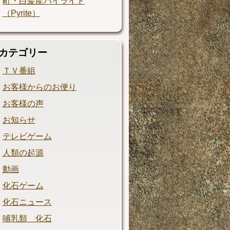
町・白髪産パイライト
（Pyrite）
カテゴリー
ＴＶ番組
お客様からのお便り
お客様の声
お知らせ
テレビゲーム
人類の起源
動画
化石ゲーム
化石ニュース
哺乳類 化石