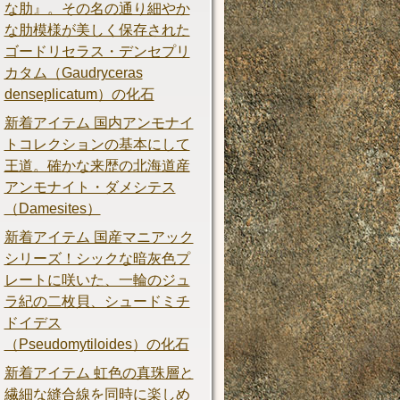
な肋』。その名の通り細やか
な肋模様が美しく保存された
ゴードリセラス・デンセプリ
カタム（Gaudryceras
denseplicatum）の化石
新着アイテム 国内アンモナイ
トコレクションの基本にして
王道。確かな来歴の北海道産
アンモナイト・ダメシテス
（Damesites）
新着アイテム 国産マニアック
シリーズ！シックな暗灰色プ
レートに咲いた、一輪のジュ
ラ紀の二枚貝、シュードミチ
ドイデス
（Pseudomytiloides）の化石
新着アイテム 虹色の真珠層と
繊細な縫合線を同時に楽しめ