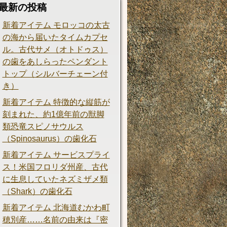
最新の投稿
新着アイテム モロッコの太古
の海から届いたタイムカプセ
ル。古代サメ（オトドゥス）
の歯をあしらったペンダント
トップ（シルバーチェーン付
き）
新着アイテム 特徴的な縦筋が
刻まれた、約1億年前の獣脚
類恐竜スピノサウルス
（Spinosaurus）の歯化石
新着アイテム サービスプライ
ス！米国フロリダ州産、古代
に生息していたネズミザメ類
（Shark）の歯化石
新着アイテム 北海道むかわ町
穂別産……名前の由来は『密