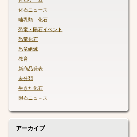
化石ゲーム
化石ニュース
哺乳類 化石
恐竜・隕石イベント
恐竜化石
恐竜絶滅
教育
新商品発表
未分類
生きた化石
隕石ニュ－ス
アーカイブ