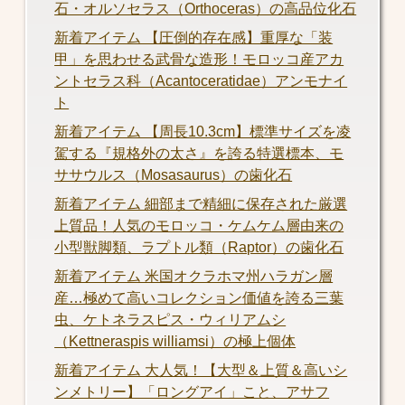
石・オルソセラス（Orthoceras）の高品位化石
新着アイテム 【圧倒的存在感】重厚な「装
甲」を思わせる武骨な造形！モロッコ産アカ
ントセラス科（Acantoceratidae）アンモナイ
ト
新着アイテム 【周長10.3cm】標準サイズを凌
駕する『規格外の太さ』を誇る特選標本、モ
ササウルス（Mosasaurus）の歯化石
新着アイテム 細部まで精細に保存された厳選
上質品！人気のモロッコ・ケムケム層由来の
小型獣脚類、ラプトル類（Raptor）の歯化石
新着アイテム 米国オクラホマ州ハラガン層
産…極めて高いコレクション価値を誇る三葉
虫、ケトネラスピス・ウィリアムシ
（Kettneraspis williamsi）の極上個体
新着アイテム 大人気！【大型＆上質＆高いシ
ンメトリー】「ロングアイ」こと、アサフ