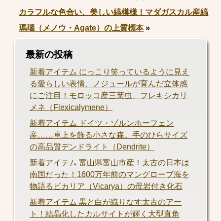
カラフルな色合い、美しい縞模様！マダガスカル産縞
瑪瑙（メノウ・Agate）の上質標本
»
最新の投稿
新着アイテム にっこり笑っているように見え
る愛らしい表情、ノジュールが育んだ立体感
にご注目！モロッコ産三葉虫、フレキシカリ
メネ（Flexicalymene）
新着アイテム ドイツ・ゾルンホーフェン
産……卓上を飾る小さな森。手のひらサイズ
の高品質デンドライト（Dendrite）
新着アイテム 富山県富山市産！太古の日本は
南国だった！1600万年前のマングローブ海を
物語るビカリア（Vicarya）の母岩付き化石
新着アイテム 黒と白が織りなす太古のアー
ト！結晶化したカルサイトが輝く大型直角