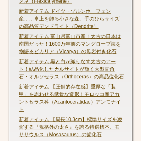
メネ（Flexicalymene）
新着アイテム ドイツ・ゾルンホーフェン
産……卓上を飾る小さな森。手のひらサイズ
の高品質デンドライト（Dendrite）
新着アイテム 富山県富山市産！太古の日本は
南国だった！1600万年前のマングローブ海を
物語るビカリア（Vicarya）の母岩付き化石
新着アイテム 黒と白が織りなす太古のアー
ト！結晶化したカルサイトが輝く大型直角
石・オルソセラス（Orthoceras）の高品位化石
新着アイテム 【圧倒的存在感】重厚な「装
甲」を思わせる武骨な造形！モロッコ産アカ
ントセラス科（Acantoceratidae）アンモナイ
ト
新着アイテム 【周長10.3cm】標準サイズを凌
駕する『規格外の太さ』を誇る特選標本、モ
ササウルス（Mosasaurus）の歯化石