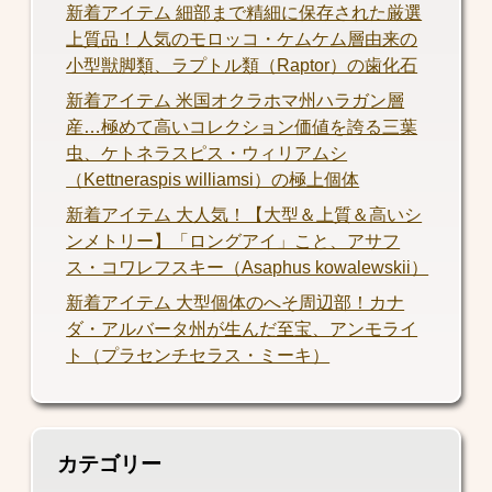
新着アイテム 細部まで精細に保存された厳選
上質品！人気のモロッコ・ケムケム層由来の
小型獣脚類、ラプトル類（Raptor）の歯化石
新着アイテム 米国オクラホマ州ハラガン層
産…極めて高いコレクション価値を誇る三葉
虫、ケトネラスピス・ウィリアムシ
（Kettneraspis williamsi）の極上個体
新着アイテム 大人気！【大型＆上質＆高いシ
ンメトリー】「ロングアイ」こと、アサフ
ス・コワレフスキー（Asaphus kowalewskii）
新着アイテム 大型個体のへそ周辺部！カナ
ダ・アルバータ州が生んだ至宝、アンモライ
ト（プラセンチセラス・ミーキ）
カテゴリー