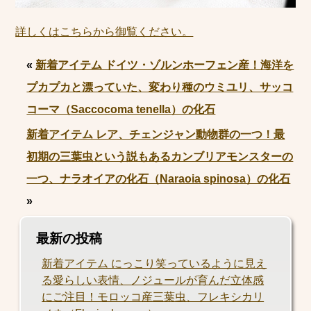
詳しくはこちらから御覧ください。
«
新着アイテム ドイツ・ゾルンホーフェン産！海洋を
プカプカと漂っていた、変わり種のウミユリ、サッコ
コーマ（Saccocoma tenella）の化石
新着アイテム レア、チェンジャン動物群の一つ！最
初期の三葉虫という説もあるカンブリアモンスターの
一つ、ナラオイアの化石（Naraoia spinosa）の化石
»
最新の投稿
新着アイテム にっこり笑っているように見え
る愛らしい表情、ノジュールが育んだ立体感
にご注目！モロッコ産三葉虫、フレキシカリ