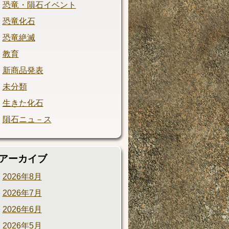
恐竜・隕石イベント
恐竜化石
恐竜絶滅
教育
新商品発表
未分類
生きた化石
隕石ニュ－ス
アーカイブ
2026年8月
2026年7月
2026年6月
2026年5月