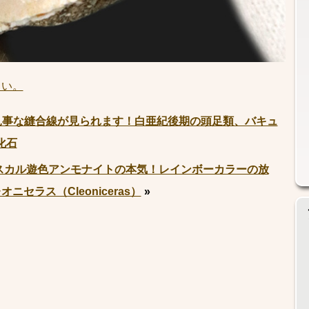
さい。
見事な縫合線が見られます！白亜紀後期の頭足類、バキュ
分化石
スカル遊色アンモナイトの本気！レインボーカラーの放
セラス（Cleoniceras）
»