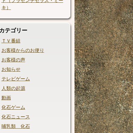
ト（プラセンチセラス・ミー
キ）
カテゴリー
ＴＶ番組
お客様からのお便り
お客様の声
お知らせ
テレビゲーム
人類の起源
動画
化石ゲーム
化石ニュース
哺乳類 化石