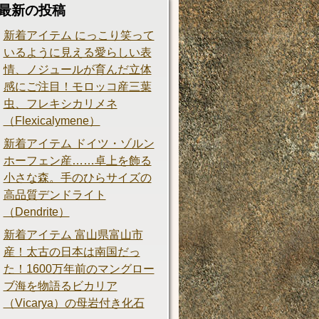
最新の投稿
新着アイテム にっこり笑って
いるように見える愛らしい表
情、ノジュールが育んだ立体
感にご注目！モロッコ産三葉
虫、フレキシカリメネ
（Flexicalymene）
新着アイテム ドイツ・ゾルン
ホーフェン産……卓上を飾る
小さな森。手のひらサイズの
高品質デンドライト
（Dendrite）
新着アイテム 富山県富山市
産！太古の日本は南国だっ
た！1600万年前のマングロー
ブ海を物語るビカリア
（Vicarya）の母岩付き化石