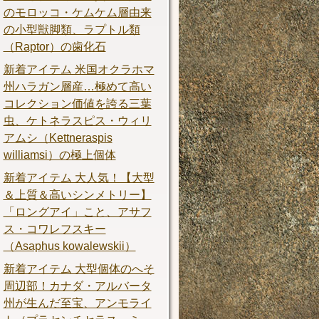
のモロッコ・ケムケム層由来
の小型獣脚類、ラプトル類
（Raptor）の歯化石
新着アイテム 米国オクラホマ
州ハラガン層産…極めて高い
コレクション価値を誇る三葉
虫、ケトネラスピス・ウィリ
アムシ（Kettneraspis
williamsi）の極上個体
新着アイテム 大人気！【大型
＆上質＆高いシンメトリー】
「ロングアイ」こと、アサフ
ス・コワレフスキー
（Asaphus kowalewskii）
新着アイテム 大型個体のへそ
周辺部！カナダ・アルバータ
州が生んだ至宝、アンモライ