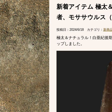
新着アイテム 極太
者、モササウルス（Mo
投稿日：
2024/6/18
カテゴリ：
新商
極太＆ナチュラル！白亜紀後期の
ップしました。