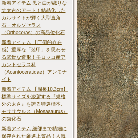
新着アイテム 黒と白が織りな
す太古のアート！結晶化した
カルサイトが輝く大型直角
石・オルソセラス
（Orthoceras）の高品位化石
新着アイテム 【圧倒的存在
感】重厚な「装甲」を思わせ
る武骨な造形！モロッコ産ア
カントセラス科
（Acantoceratidae）アンモナ
イト
新着アイテム 【周長10.3cm】
標準サイズを凌駕する『規格
外の太さ』を誇る特選標本、
モササウルス（Mosasaurus）
の歯化石
新着アイテム 細部まで精細に
保存された厳選上質品！人気