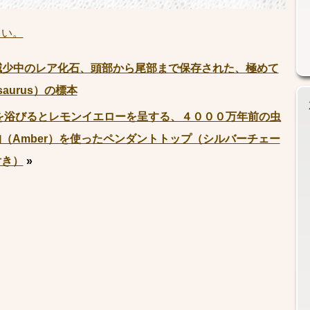
さい。
減少中のレア化石、頭部から尾部まで保存された、極めて
aurus）の標本
を浴びるとレモンイエローを呈する、４０００万年前の虫
（Amber）を使ったペンダントトップ（シルバーチェー
付き）
»