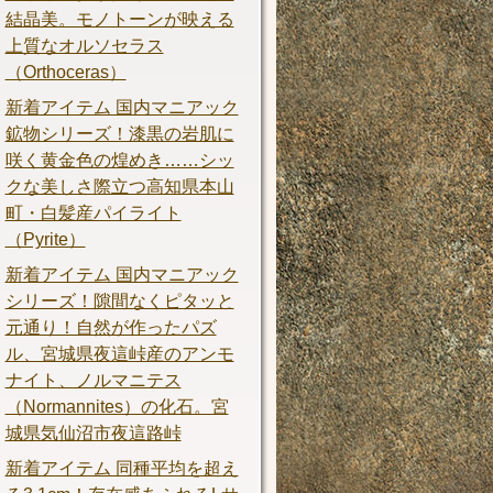
結晶美。モノトーンが映える
上質なオルソセラス
（Orthoceras）
新着アイテム 国内マニアック
鉱物シリーズ！漆黒の岩肌に
咲く黄金色の煌めき……シッ
クな美しさ際立つ高知県本山
町・白髪産パイライト
（Pyrite）
新着アイテム 国内マニアック
シリーズ！隙間なくピタッと
元通り！自然が作ったパズ
ル、宮城県夜這峠産のアンモ
ナイト、ノルマニテス
（Normannites）の化石。宮
城県気仙沼市夜這路峠
新着アイテム 同種平均を超え