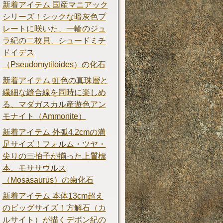
新着アイテム 国産マニアック
シリーズ！シックな暗灰色プ
レートに咲いた、一輪のジュ
ラ紀の二枚貝、シュードミチ
ドイデス
（Pseudomytiloides）の化石
新着アイテム 虹色の真珠層と
繊細な縫合線を同時に楽しめ
る、マダガスカル産遊色アン
モナイト（Ammonite）
新着アイテム 外弧4.2cmの満
足サイズ！フォルム・ツヤ・
尖りの三拍子が揃った上質標
本、モササウルス
（Mosasaurus）の歯化石
新着アイテム 本体13cm超え
のビッグサイズ！方解石（カ
ルサイト）が描くデボン紀の