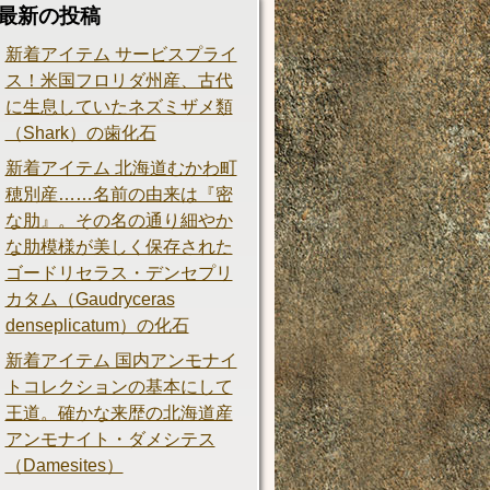
最新の投稿
新着アイテム サービスプライ
ス！米国フロリダ州産、古代
に生息していたネズミザメ類
（Shark）の歯化石
新着アイテム 北海道むかわ町
穂別産……名前の由来は『密
な肋』。その名の通り細やか
な肋模様が美しく保存された
ゴードリセラス・デンセプリ
カタム（Gaudryceras
denseplicatum）の化石
新着アイテム 国内アンモナイ
トコレクションの基本にして
王道。確かな来歴の北海道産
アンモナイト・ダメシテス
（Damesites）