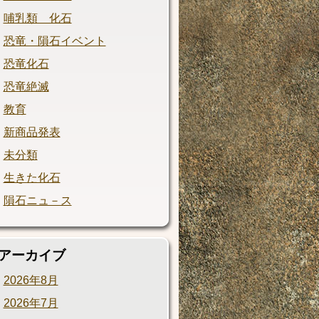
哺乳類 化石
恐竜・隕石イベント
恐竜化石
恐竜絶滅
教育
新商品発表
未分類
生きた化石
隕石ニュ－ス
アーカイブ
2026年8月
2026年7月