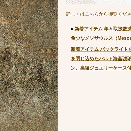
詳しくはこちらから御覧くだ
«
新着アイテム 年々取扱数
希少なメソサウルス（Mesos
新着アイテム バックライト
を閉じ込めたバルト海産琥珀
ン、高級ジュエリーケース