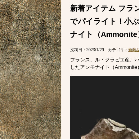
新着アイテム フラ
でパイライト！小ぶ
ナイト（Ammonite
投稿日：
2023/1/29
カテゴリ：
新商
フランス、ル・クラピエ産、
したアンモナイト（Ammoni