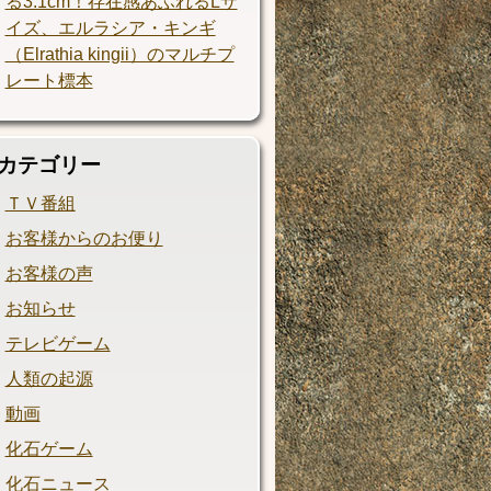
る3.1cm！存在感あふれるLサ
イズ、エルラシア・キンギ
（Elrathia kingii）のマルチプ
レート標本
カテゴリー
ＴＶ番組
お客様からのお便り
お客様の声
お知らせ
テレビゲーム
人類の起源
動画
化石ゲーム
化石ニュース