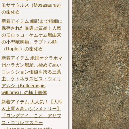
モササウルス（Mosasaurus）
の歯化石
新着アイテム 細部まで精細に
保存された厳選上質品！人気
のモロッコ・ケムケム層由来
の小型獣脚類、ラプトル類
（Raptor）の歯化石
新着アイテム 米国オクラホマ
州ハラガン層産…極めて高い
コレクション価値を誇る三葉
虫、ケトネラスピス・ウィリ
アムシ（Kettneraspis
williamsi）の極上個体
新着アイテム 大人気！【大型
＆上質＆高いシンメトリー】
「ロングアイ」こと、アサフ
ス・コワレフスキー