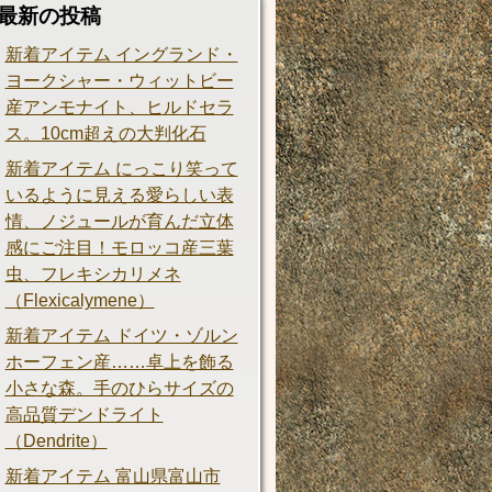
最新の投稿
新着アイテム イングランド・
ヨークシャー・ウィットビー
産アンモナイト、ヒルドセラ
ス。10cm超えの大判化石
新着アイテム にっこり笑って
いるように見える愛らしい表
情、ノジュールが育んだ立体
感にご注目！モロッコ産三葉
虫、フレキシカリメネ
（Flexicalymene）
新着アイテム ドイツ・ゾルン
ホーフェン産……卓上を飾る
小さな森。手のひらサイズの
高品質デンドライト
（Dendrite）
新着アイテム 富山県富山市