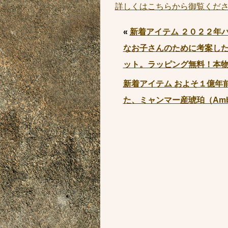
詳しくはこちらから御覧くだ
«
新着アイテム ２０２２年
なお子さんのために考案し
ット。ラッピング無料！本
新着アイテム およそ１億年
た、ミャンマー産琥珀（Amb