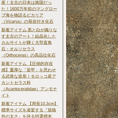
産！太古の日本は南国だっ
た！1600万年前のマングロー
ブ海を物語るビカリア
（Vicarya）の母岩付き化石
新着アイテム 黒と白が織りな
す太古のアート！結晶化した
カルサイトが輝く大型直角
石・オルソセラス
（Orthoceras）の高品位化石
新着アイテム 【圧倒的存在
感】重厚な「装甲」を思わせ
る武骨な造形！モロッコ産ア
カントセラス科
（Acantoceratidae）アンモナ
イト
新着アイテム 【周長10.3cm】
標準サイズを凌駕する『規格
外の太さ』を誇る特選標本、