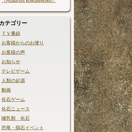
（Asaphus kowalewskii）
カテゴリー
ＴＶ番組
お客様からのお便り
お客様の声
お知らせ
テレビゲーム
人類の起源
動画
化石ゲーム
化石ニュース
哺乳類 化石
恐竜・隕石イベント