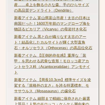
産……卓上を飾る小さな森。手のひらサイズ
の高品質デンドライト（Dendrite）
新着アイテム 富山県富山市産！太古の日本は
南国だった！1600万年前のマングローブ海を
物語るビカリア（Vicarya）の母岩付き化石
新着アイテム 黒と白が織りなす太古のアー
ト！結晶化したカルサイトが輝く大型直角
石・オルソセラス（Orthoceras）の高品位化石
新着アイテム 【圧倒的存在感】重厚な「装
甲」を思わせる武骨な造形！モロッコ産アカ
ントセラス科（Acantoceratidae）アンモナイ
ト
新着アイテム 【周長10.3cm】標準サイズを凌
駕する『規格外の太さ』を誇る特選標本、モ
ササウルス（Mosasaurus）の歯化石
新着アイテム 細部まで精細に保存された厳選
上質品！人気のモロッコ・ケムケム層由来の