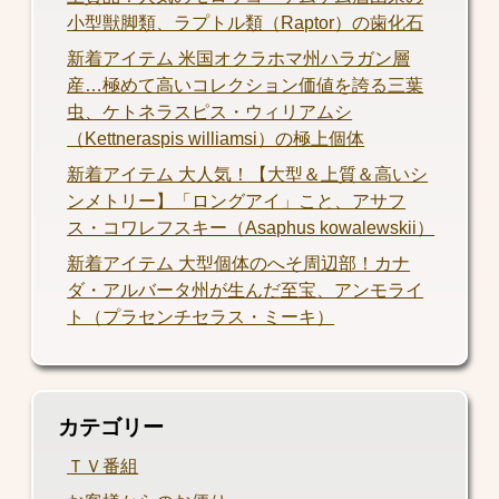
小型獣脚類、ラプトル類（Raptor）の歯化石
新着アイテム 米国オクラホマ州ハラガン層
産…極めて高いコレクション価値を誇る三葉
虫、ケトネラスピス・ウィリアムシ
（Kettneraspis williamsi）の極上個体
新着アイテム 大人気！【大型＆上質＆高いシ
ンメトリー】「ロングアイ」こと、アサフ
ス・コワレフスキー（Asaphus kowalewskii）
新着アイテム 大型個体のへそ周辺部！カナ
ダ・アルバータ州が生んだ至宝、アンモライ
ト（プラセンチセラス・ミーキ）
カテゴリー
ＴＶ番組