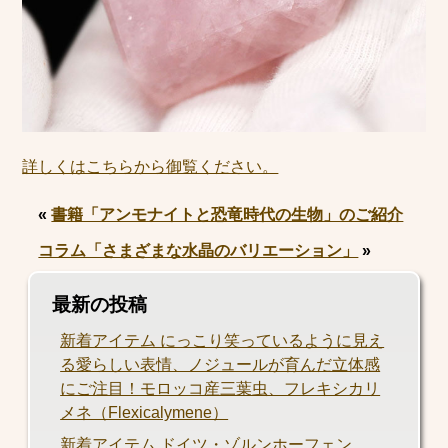
詳しくはこちらから御覧ください。
«
書籍「アンモナイトと恐竜時代の生物」のご紹介
コラム「さまざまな水晶のバリエーション」
»
最新の投稿
新着アイテム にっこり笑っているように見え
る愛らしい表情、ノジュールが育んだ立体感
にご注目！モロッコ産三葉虫、フレキシカリ
メネ（Flexicalymene）
新着アイテム ドイツ・ゾルンホーフェン