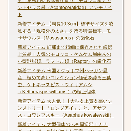
甲」を思わせる武骨な造形！モロッコ産アカ
ントセラス科（Acantoceratidae）アンモナイ
ト
新着アイテム 【周長10.3cm】標準サイズを凌
駕する『規格外の太さ』を誇る特選標本、モ
ササウルス（Mosasaurus）の歯化石
新着アイテム 細部まで精細に保存された厳選
上質品！人気のモロッコ・ケムケム層由来の
小型獣脚類、ラプトル類（Raptor）の歯化石
新着アイテム 米国オクラホマ州ハラガン層
産…極めて高いコレクション価値を誇る三葉
虫、ケトネラスピス・ウィリアムシ
（Kettneraspis williamsi）の極上個体
新着アイテム 大人気！【大型＆上質＆高いシ
ンメトリー】「ロングアイ」こと、アサフ
ス・コワレフスキー（Asaphus kowalewskii）
新着アイテム 大型個体のへそ周辺部！カナ