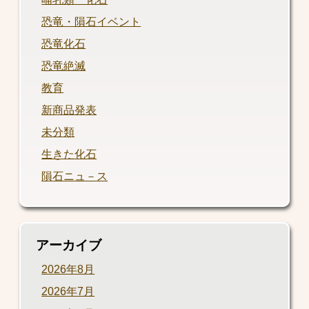
恐竜・隕石イベント
恐竜化石
恐竜絶滅
教育
新商品発表
未分類
生きた化石
隕石ニュ－ス
アーカイブ
2026年8月
2026年7月