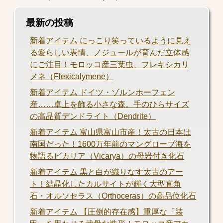
最新の投稿
新着アイテム にっこり笑っているように見え
る愛らしい表情、ノジュールが育んだ立体感
にご注目！モロッコ産三葉虫、フレキシカリ
メネ（Flexicalymene）
新着アイテム ドイツ・ゾルンホーフェン
産……卓上を飾る小さな森。手のひらサイズ
の高品質デンドライト（Dendrite）
新着アイテム 富山県富山市産！太古の日本は
南国だった！1600万年前のマングローブ海を
物語るビカリア（Vicarya）の母岩付き化石
新着アイテム 黒と白が織りなす太古のアー
ト！結晶化したカルサイトが輝く大型直角
石・オルソセラス（Orthoceras）の高品位化石
新着アイテム 【圧倒的存在感】重厚な「装