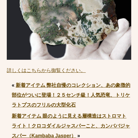
詳しくはこちらから御覧ください。
«
新着アイテム 弊社自慢のコレクション、あの象徴的
部位がついに登場！２５センチ級！人気恐竜、トリケ
ラトプスのフリルの大型化石
新着アイテム 眼のように見える層構造はストロマト
ライト！クロコダイルジャスパーこと、カンババジャ
スパー（Kambaba Jasper）
»