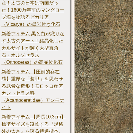
産！太古の日本は南国だっ
た！1600万年前のマングロー
ブ海を物語るビカリア
（Vicarya）の母岩付き化石
新着アイテム 黒と白が織りな
す太古のアート！結晶化した
カルサイトが輝く大型直角
石・オルソセラス
（Orthoceras）の高品位化石
新着アイテム 【圧倒的存在
感】重厚な「装甲」を思わせ
る武骨な造形！モロッコ産ア
カントセラス科
（Acantoceratidae）アンモナ
イト
新着アイテム 【周長10.3cm】
標準サイズを凌駕する『規格
外の太さ』を誇る特選標本、