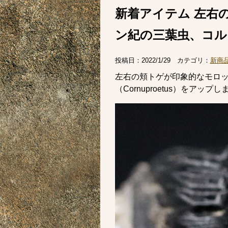
新着アイテム 左右
ン紀の三葉虫、コルヌプ
投稿日：
2022/1/29
カテゴリ：
新商
左右の頬トゲが印象的なモロ
（Cornuproetus）をアップ