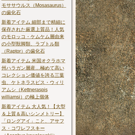
モササウルス（Mosasaurus）
の歯化石
新着アイテム 細部まで精細に
保存された厳選上質品！人気
のモロッコ・ケムケム層由来
の小型獣脚類、ラプトル類
（Raptor）の歯化石
新着アイテム 米国オクラホマ
州ハラガン層産…極めて高い
コレクション価値を誇る三葉
虫、ケトネラスピス・ウィリ
アムシ（Kettneraspis
williamsi）の極上個体
新着アイテム 大人気！【大型
＆上質＆高いシンメトリー】
「ロングアイ」こと、アサフ
ス・コワレフスキー