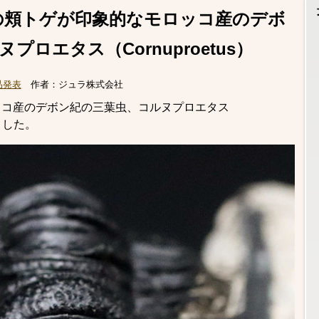
の頬トゲが印象的なモロッコ産のデボ
ロエタス（Cornuproetus）
品発表
作者：
ジュラ株式会社
ッコ産のデボン紀の三葉虫、コルヌプロエタス
しました。