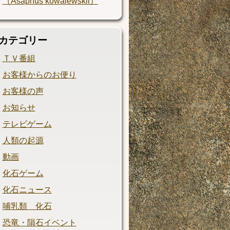
（Asaphus kowalewskii）
カテゴリー
ＴＶ番組
お客様からのお便り
お客様の声
お知らせ
テレビゲーム
人類の起源
動画
化石ゲーム
化石ニュース
哺乳類 化石
恐竜・隕石イベント