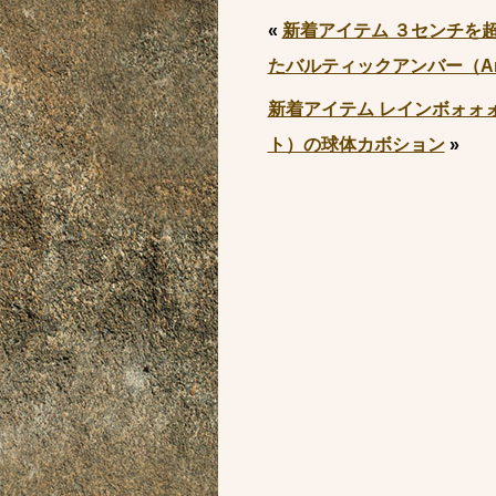
«
新着アイテム ３センチを
たバルティックアンバー（Am
新着アイテム レインボォォ
ト）の球体カボション
»