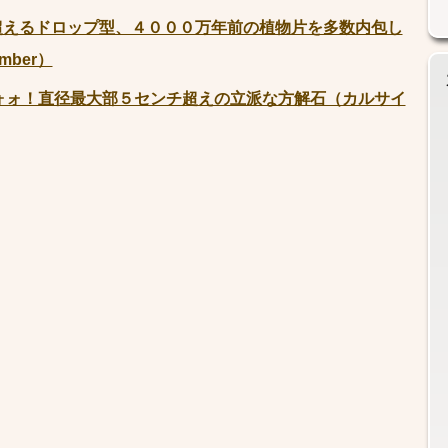
超えるドロップ型、４０００万年前の植物片を多数内包し
ber）
ォォ！直径最大部５センチ超えの立派な方解石（カルサイ