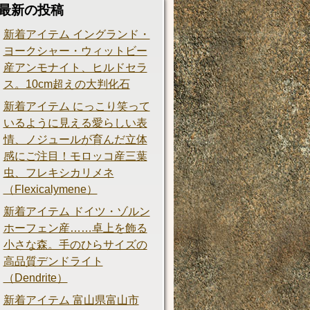
最新の投稿
新着アイテム イングランド・
ヨークシャー・ウィットビー
産アンモナイト、ヒルドセラ
ス。10cm超えの大判化石
新着アイテム にっこり笑って
いるように見える愛らしい表
情、ノジュールが育んだ立体
感にご注目！モロッコ産三葉
虫、フレキシカリメネ
（Flexicalymene）
新着アイテム ドイツ・ゾルン
ホーフェン産……卓上を飾る
小さな森。手のひらサイズの
高品質デンドライト
（Dendrite）
新着アイテム 富山県富山市