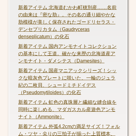
新着アイテム 北海道むかわ町穂別産……名前
の由来は『密な肋』。その名の通り細やかな
肋模様が美しく保存されたゴードリセラス・
デンセプリカタム（Gaudryceras
denseplicatum）の化石
新着アイテム 国内アンモナイトコレクション
の基本にして王道。確かな来歴の北海道産ア
ンモナイト・ダメシテス（Damesites）
新着アイテム 国産マニアックシリーズ！シッ
クな暗灰色プレートに咲いた、一輪のジュラ
紀の二枚貝、シュードミチドイデス
（Pseudomytiloides）の化石
新着アイテム 虹色の真珠層と繊細な縫合線を
同時に楽しめる、マダガスカル産遊色アンモ
ナイト（Ammonite）
新着アイテム 外弧4.2cmの満足サイズ！フォル
ム・ツヤ・尖りの三拍子が揃った上質標本、