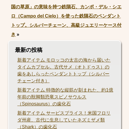
国の草原」の意味を持つ鉄隕石、カンポ・デル・シエ
ロ（Campo del Cielo）を使った鉄隕石のペンダント
トップ。シルバーチェーン、高級ジュエリーケース付
き
»
最新の投稿
新着アイテム モロッコの太古の海から届いた
タイムカプセル。古代サメ（オトドゥス）の
歯をあしらったペンダントトップ（シルバー
チェーン付き）
新着アイテム 特徴的な縦筋が刻まれた、約1億
年前の獣脚類恐竜スピノサウルス
（Spinosaurus）の歯化石
新着アイテム サービスプライス！米国フロリ
ダ州産、古代に生息していたネズミザメ類
（Shark）の歯化石