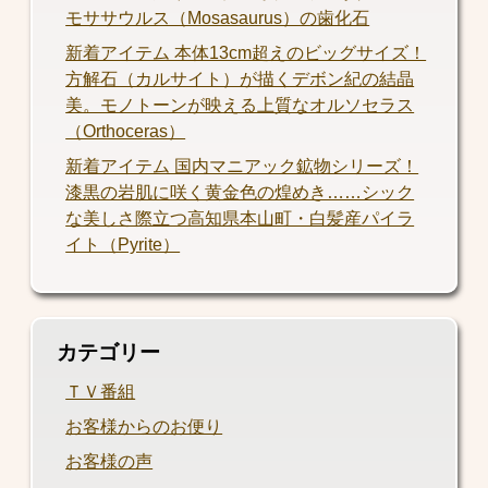
モササウルス（Mosasaurus）の歯化石
新着アイテム 本体13cm超えのビッグサイズ！
方解石（カルサイト）が描くデボン紀の結晶
美。モノトーンが映える上質なオルソセラス
（Orthoceras）
新着アイテム 国内マニアック鉱物シリーズ！
漆黒の岩肌に咲く黄金色の煌めき……シック
な美しさ際立つ高知県本山町・白髪産パイラ
イト（Pyrite）
カテゴリー
ＴＶ番組
お客様からのお便り
お客様の声