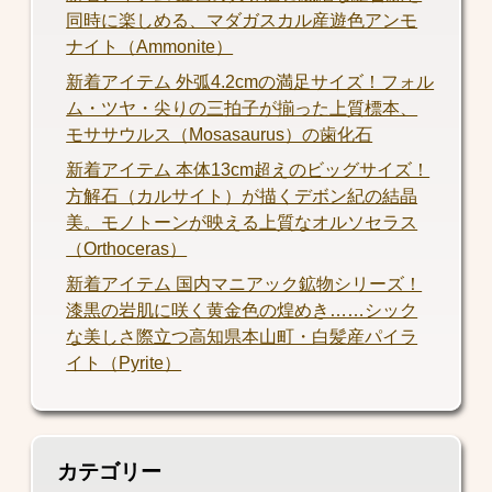
同時に楽しめる、マダガスカル産遊色アンモ
ナイト（Ammonite）
新着アイテム 外弧4.2cmの満足サイズ！フォル
ム・ツヤ・尖りの三拍子が揃った上質標本、
モササウルス（Mosasaurus）の歯化石
新着アイテム 本体13cm超えのビッグサイズ！
方解石（カルサイト）が描くデボン紀の結晶
美。モノトーンが映える上質なオルソセラス
（Orthoceras）
新着アイテム 国内マニアック鉱物シリーズ！
漆黒の岩肌に咲く黄金色の煌めき……シック
な美しさ際立つ高知県本山町・白髪産パイラ
イト（Pyrite）
カテゴリー