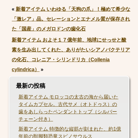
«
新着アイテム いわゆる「天狗の爪」！極めて希少な
「激レア」品。セレーションとエナメル質が保存され
た「国産」のメガロドンの歯化石
新着アイテム およそ１７億年前、地球にせっせと酸
素を生み出してくれた、ありがたいシアノバクテリア
の化石、コレニア・シリンドリカ（Collenia
cylindrica）
»
最新の投稿
新着アイテム モロッコの太古の海から届いた
タイムカプセル。古代サメ（オトドゥス）の
歯をあしらったペンダントトップ（シルバー
チェーン付き）
新着アイテム 特徴的な縦筋が刻まれた、約1億
年前の獣脚類恐竜スピノサウルス