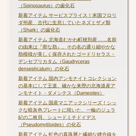
（Spinosaurus）の歯化石
新着アイテム サービスプライス！米国フロリ
ダ州産、古代に生息していたネズミザメ類
（Shark）の歯化石
新着アイテム 北海道むかわ町穂別産……名前
の由来は『密な肋』。その名の通り細やかな
肋模様が美しく保存されたゴードリセラス・
デンセプリカタム（Gaudryceras
denseplicatum）の化石
新着アイテム 国内アンモナイトコレクション
の基本にして王道。確かな来歴の北海道産ア
ンモナイト・ダメシテス（Damesites）
新着アイテム 国産マニアックシリーズ！シッ
クな暗灰色プレートに咲いた、一輪のジュラ
紀の二枚貝、シュードミチドイデス
（Pseudomytiloides）の化石
新着アイテム 虹色の真珠層と繊細な縫合線を