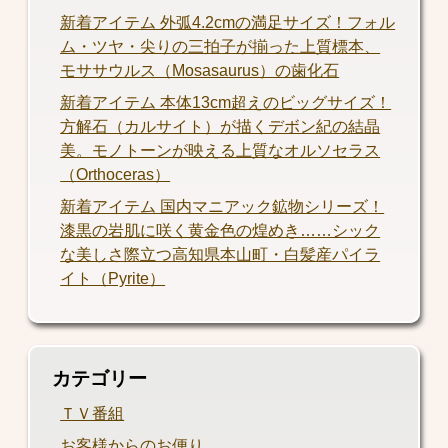
新着アイテム 外弧4.2cmの満足サイズ！フォル
ム・ツヤ・尖りの三拍子が揃った上質標本、
モササウルス（Mosasaurus）の歯化石
新着アイテム 本体13cm超えのビッグサイズ！
方解石（カルサイト）が描くデボン紀の結晶
美。モノトーンが映える上質なオルソセラス
（Orthoceras）
新着アイテム 国内マニアック鉱物シリーズ！
漆黒の岩肌に咲く黄金色の煌めき……シック
な美しさ際立つ高知県本山町・白髪産パイラ
イト（Pyrite）
カテゴリー
ＴＶ番組
お客様からのお便り