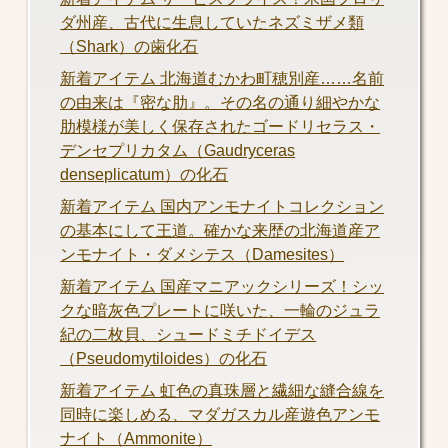
ダ州産、古代に生息していたネズミザメ類
（Shark）の歯化石
新着アイテム 北海道むかわ町穂別産……名前
の由来は『密な肋』。その名の通り細やかな
肋模様が美しく保存されたゴードリセラス・
デンセプリカタム（Gaudryceras
denseplicatum）の化石
新着アイテム 国内アンモナイトコレクション
の基本にして王道。確かな来歴の北海道産ア
ンモナイト・ダメシテス（Damesites）
新着アイテム 国産マニアックシリーズ！シッ
クな暗灰色プレートに咲いた、一輪のジュラ
紀の二枚貝、シュードミチドイデス
（Pseudomytiloides）の化石
新着アイテム 虹色の真珠層と繊細な縫合線を
同時に楽しめる、マダガスカル産遊色アンモ
ナイト（Ammonite）