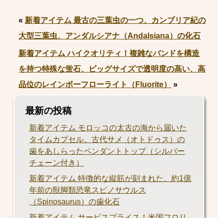
«
新着アイテム 最古の三葉虫の一つ、カンブリア紀の
大型三葉虫、アンダルシアナ（Andalsiana）の化石
新着アイテム ハイクオリティ！複雑なバンドを構造
を持つ特殊な蛍石、ビッグサイズで透明度の高い、高
品位のレインボーフローライト（Fluorite）
»
最新の投稿
新着アイテム モロッコの太古の海から届いた
タイムカプセル。古代サメ（オトドゥス）の
歯をあしらったペンダントトップ（シルバー
チェーン付き）
新着アイテム 特徴的な縦筋が刻まれた、約1億
年前の獣脚類恐竜スピノサウルス
（Spinosaurus）の歯化石
新着アイテム サービスプライス！米国フロリ