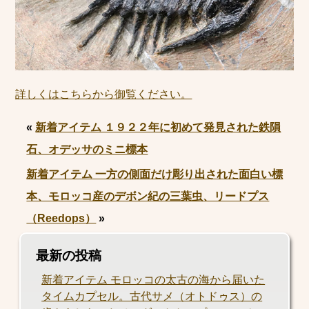
詳しくはこちらから御覧ください。
«
新着アイテム １９２２年に初めて発見された鉄隕
石、オデッサのミニ標本
新着アイテム 一方の側面だけ彫り出された面白い標
本、モロッコ産のデボン紀の三葉虫、リードプス
（Reedops）
»
最新の投稿
新着アイテム モロッコの太古の海から届いた
タイムカプセル。古代サメ（オトドゥス）の