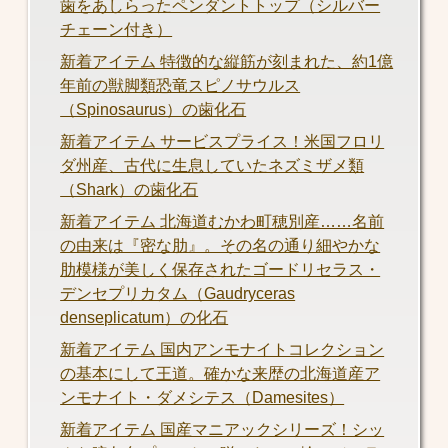
歯をあしらったペンダントトップ（シルバー
チェーン付き）
新着アイテム 特徴的な縦筋が刻まれた、約1億
年前の獣脚類恐竜スピノサウルス
（Spinosaurus）の歯化石
新着アイテム サービスプライス！米国フロリ
ダ州産、古代に生息していたネズミザメ類
（Shark）の歯化石
新着アイテム 北海道むかわ町穂別産……名前
の由来は『密な肋』。その名の通り細やかな
肋模様が美しく保存されたゴードリセラス・
デンセプリカタム（Gaudryceras
denseplicatum）の化石
新着アイテム 国内アンモナイトコレクション
の基本にして王道。確かな来歴の北海道産ア
ンモナイト・ダメシテス（Damesites）
新着アイテム 国産マニアックシリーズ！シッ