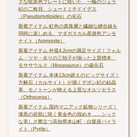
クな暗灰色プレートに咲いた、一輪のジュラ
紀の二枚貝、シュードミチドイデス
（Pseudomytiloides）の化石
新着アイテム 虹色の真珠層と繊細な縫合線を
同時に楽しめる、マダガスカル産遊色アンモ
ナイト（Ammonite）
新着アイテム 外弧4.2cmの満足サイズ！フォル
ム・ツヤ・尖りの三拍子が揃った上質標本、
モササウルス（Mosasaurus）の歯化石
新着アイテム 本体13cm超えのビッグサイズ！
方解石（カルサイト）が描くデボン紀の結晶
美。モノトーンが映える上質なオルソセラス
（Orthoceras）
新着アイテム 国内マニアック鉱物シリーズ！
漆黒の岩肌に咲く黄金色の煌めき……シック
な美しさ際立つ高知県本山町・白髪産パイラ
イト（Pyrite）