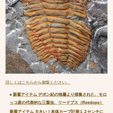
詳しくはこちらから御覧ください。
«
新着アイテム デボン紀の地層より採集された、モロ
ッコ産の代表的な三葉虫、リードプス（Reedops）
新着アイテム 大きい！本体カーブ計測１２センチに