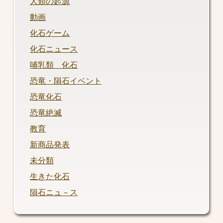
人類の起源
動画
化石ゲーム
化石ニュース
哺乳類 化石
恐竜・隕石イベント
恐竜化石
恐竜絶滅
教育
新商品発表
未分類
生きた化石
隕石ニュ－ス