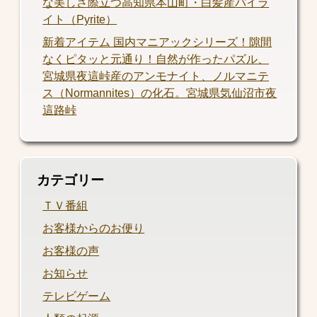
な美しさ際立つ高知県本山町・白髪産パイラ
イト（Pyrite）
新着アイテム 国内マニアックシリーズ！隙間
なくピタッと元通り！自然が作ったパズル、
宮城県夜這峠産のアンモナイト、ノルマニテ
ス（Normannites）の化石。宮城県気仙沼市夜
這路峠
カテゴリー
ＴＶ番組
お客様からのお便り
お客様の声
お知らせ
テレビゲーム