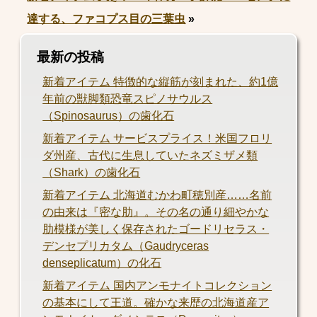
達する、ファコプス目の三葉虫
»
最新の投稿
新着アイテム 特徴的な縦筋が刻まれた、約1億
年前の獣脚類恐竜スピノサウルス
（Spinosaurus）の歯化石
新着アイテム サービスプライス！米国フロリ
ダ州産、古代に生息していたネズミザメ類
（Shark）の歯化石
新着アイテム 北海道むかわ町穂別産……名前
の由来は『密な肋』。その名の通り細やかな
肋模様が美しく保存されたゴードリセラス・
デンセプリカタム（Gaudryceras
denseplicatum）の化石
新着アイテム 国内アンモナイトコレクション
の基本にして王道。確かな来歴の北海道産ア