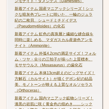
ンモナイト・ダメシテス（Damesites）
新着アイテム 国産マニアックシリーズ！シッ
クな暗灰色プレートに咲いた、一輪のジュラ
紀の二枚貝、シュードミチドイデス
（Pseudomytiloides）の化石
新着アイテム 虹色の真珠層と繊細な縫合線を
同時に楽しめる、マダガスカル産遊色アンモ
ナイト（Ammonite）
新着アイテム 外弧4.2cmの満足サイズ！フォル
ム・ツヤ・尖りの三拍子が揃った上質標本、
モササウルス（Mosasaurus）の歯化石
新着アイテム 本体13cm超えのビッグサイズ！
方解石（カルサイト）が描くデボン紀の結晶
美。モノトーンが映える上質なオルソセラス
（Orthoceras）
新着アイテム 国内マニアック鉱物シリーズ！
漆黒の岩肌に咲く黄金色の煌めき……シック