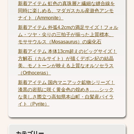
新着アイテム 虹色の真珠層と繊細な縫合線を
同時に楽しめる、マダガスカル産遊色アンモ
ナイト（Ammonite）
新着アイテム 外弧4.2cmの満足サイズ！フォル
ム・ツヤ・尖りの三拍子が揃った上質標本、
モササウルス（Mosasaurus）の歯化石
新着アイテム 本体13cm超えのビッグサイズ！
方解石（カルサイト）が描くデボン紀の結晶
美。モノトーンが映える上質なオルソセラス
（Orthoceras）
新着アイテム 国内マニアック鉱物シリーズ！
漆黒の岩肌に咲く黄金色の煌めき……シック
な美しさ際立つ高知県本山町・白髪産パイラ
イト（Pyrite）
カテゴリー