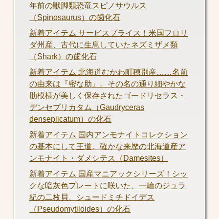
年前の獣脚類恐竜スピノサウルス
（Spinosaurus）の歯化石
新着アイテム サービスプライス！米国フロリ
ダ州産、古代に生息していたネズミザメ類
（Shark）の歯化石
新着アイテム 北海道むかわ町穂別産……名前
の由来は『密な肋』。その名の通り細やかな
肋模様が美しく保存されたゴードリセラス・
デンセプリカタム（Gaudryceras
denseplicatum）の化石
新着アイテム 国内アンモナイトコレクション
の基本にして王道。確かな来歴の北海道産ア
ンモナイト・ダメシテス（Damesites）
新着アイテム 国産マニアックシリーズ！シッ
クな暗灰色プレートに咲いた、一輪のジュラ
紀の二枚貝、シュードミチドイデス
（Pseudomytiloides）の化石