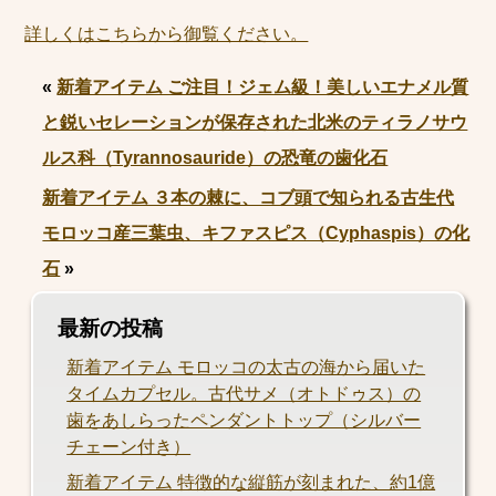
詳しくはこちらから御覧ください。
«
新着アイテム ご注目！ジェム級！美しいエナメル質
と鋭いセレーションが保存された北米のティラノサウ
ルス科（Tyrannosauride）の恐竜の歯化石
新着アイテム ３本の棘に、コブ頭で知られる古生代
モロッコ産三葉虫、キファスピス（Cyphaspis）の化
石
»
最新の投稿
新着アイテム モロッコの太古の海から届いた
タイムカプセル。古代サメ（オトドゥス）の
歯をあしらったペンダントトップ（シルバー
チェーン付き）
新着アイテム 特徴的な縦筋が刻まれた、約1億