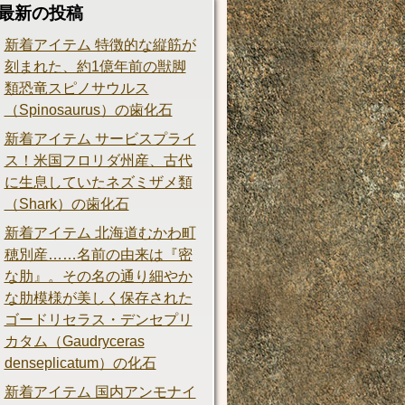
最新の投稿
新着アイテム 特徴的な縦筋が
刻まれた、約1億年前の獣脚
類恐竜スピノサウルス
（Spinosaurus）の歯化石
新着アイテム サービスプライ
ス！米国フロリダ州産、古代
に生息していたネズミザメ類
（Shark）の歯化石
新着アイテム 北海道むかわ町
穂別産……名前の由来は『密
な肋』。その名の通り細やか
な肋模様が美しく保存された
ゴードリセラス・デンセプリ
カタム（Gaudryceras
denseplicatum）の化石
新着アイテム 国内アンモナイ