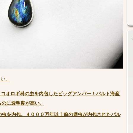
さい。
！コオロギ科の虫を内包したビッグアンバー！バルト海産
あるのに透明度が高い。
の虫を内包。４０００万年以上前の翅虫が内包されたバル