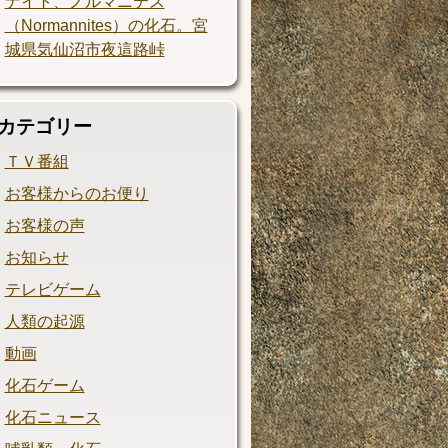
ナイト、ノルマニテス
（Normannites）の化石。宮
城県気仙沼市夜這路峠
カテゴリー
ＴＶ番組
お客様からのお便り
お客様の声
お知らせ
テレビゲーム
人類の起源
動画
化石ゲーム
化石ニュース