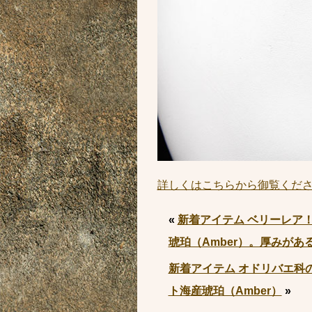
詳しくはこちらから御覧くだ
«
新着アイテム ベリーレア
琥珀（Amber）。厚みが
新着アイテム オドリバエ科
ト海産琥珀（Amber）
»