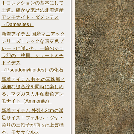
トコレクションの基本にして
王道。確かな来歴の北海道産
アンモナイト・ダメシテス
（Damesites）
新着アイテム 国産マニアック
シリーズ！シックな暗灰色プ
レートに咲いた、一輪のジュ
ラ紀の二枚貝、シュードミチ
ドイデス
（Pseudomytiloides）の化石
新着アイテム 虹色の真珠層と
繊細な縫合線を同時に楽しめ
る、マダガスカル産遊色アン
モナイト（Ammonite）
新着アイテム 外弧4.2cmの満
足サイズ！フォルム・ツヤ・
尖りの三拍子が揃った上質標
本、モササウルス