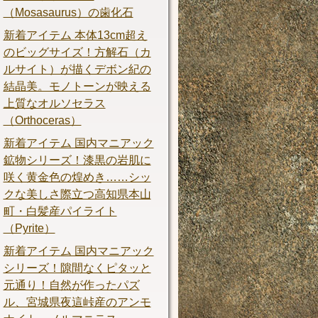
（Mosasaurus）の歯化石
新着アイテム 本体13cm超え
のビッグサイズ！方解石（カ
ルサイト）が描くデボン紀の
結晶美。モノトーンが映える
上質なオルソセラス
（Orthoceras）
新着アイテム 国内マニアック
鉱物シリーズ！漆黒の岩肌に
咲く黄金色の煌めき……シッ
クな美しさ際立つ高知県本山
町・白髪産パイライト
（Pyrite）
新着アイテム 国内マニアック
シリーズ！隙間なくピタッと
元通り！自然が作ったパズ
ル、宮城県夜這峠産のアンモ