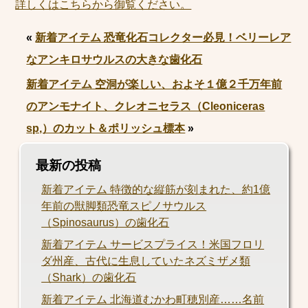
詳しくはこちらから御覧ください。
«
新着アイテム 恐竜化石コレクター必見！ベリーレア
なアンキロサウルスの大きな歯化石
新着アイテム 空洞が楽しい、およそ１億２千万年前
のアンモナイト、クレオニセラス（Cleoniceras
sp,）のカット＆ポリッシュ標本
»
最新の投稿
新着アイテム 特徴的な縦筋が刻まれた、約1億
年前の獣脚類恐竜スピノサウルス
（Spinosaurus）の歯化石
新着アイテム サービスプライス！米国フロリ
ダ州産、古代に生息していたネズミザメ類
（Shark）の歯化石
新着アイテム 北海道むかわ町穂別産……名前