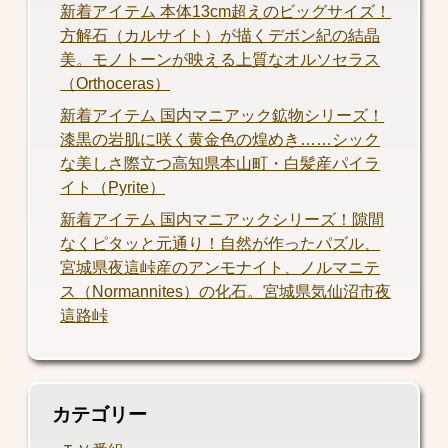
新着アイテム 本体13cm超えのビッグサイズ！
方解石（カルサイト）が描くデボン紀の結晶
美。モノトーンが映える上質なオルソセラス
（Orthoceras）
新着アイテム 国内マニアック鉱物シリーズ！
漆黒の岩肌に咲く黄金色の煌めき……シック
な美しさ際立つ高知県本山町・白髪産パイラ
イト（Pyrite）
新着アイテム 国内マニアックシリーズ！隙間
なくピタッと元通り！自然が作ったパズル、
宮城県夜這峠産のアンモナイト、ノルマニテ
ス（Normannites）の化石。宮城県気仙沼市夜
這路峠
カテゴリー