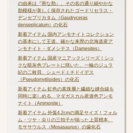
の由来は『密な肋』。その名の通り細やかな
肋模様が美しく保存されたゴードリセラス・
デンセプリカタム（Gaudryceras
denseplicatum）の化石
新着アイテム 国内アンモナイトコレクション
の基本にして王道。確かな来歴の北海道産ア
ンモナイト・ダメシテス（Damesites）
新着アイテム 国産マニアックシリーズ！シッ
クな暗灰色プレートに咲いた、一輪のジュラ
紀の二枚貝、シュードミチドイデス
（Pseudomytiloides）の化石
新着アイテム 虹色の真珠層と繊細な縫合線を
同時に楽しめる、マダガスカル産遊色アンモ
ナイト（Ammonite）
新着アイテム 外弧4.2cmの満足サイズ！フォル
ム・ツヤ・尖りの三拍子が揃った上質標本、
モササウルス（Mosasaurus）の歯化石