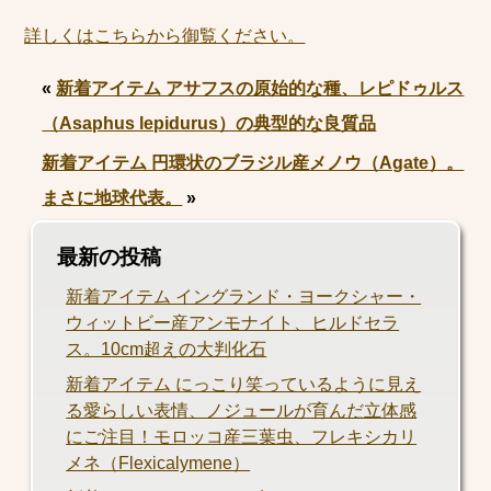
詳しくはこちらから御覧ください。
«
新着アイテム アサフスの原始的な種、レピドゥルス
（Asaphus lepidurus）の典型的な良質品
新着アイテム 円環状のブラジル産メノウ（Agate）。
まさに地球代表。
»
最新の投稿
新着アイテム イングランド・ヨークシャー・
ウィットビー産アンモナイト、ヒルドセラ
ス。10cm超えの大判化石
新着アイテム にっこり笑っているように見え
る愛らしい表情、ノジュールが育んだ立体感
にご注目！モロッコ産三葉虫、フレキシカリ
メネ（Flexicalymene）