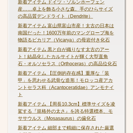
新着アイテム ドイツ・ゾルンホーフェン
産……卓上を飾る小さな森。手のひらサイズ
の高品質デンドライト（Dendrite）
新着アイテム 富山県富山市産！太古の日本は
南国だった！1600万年前のマングローブ海を
物語るビカリア（Vicarya）の母岩付き化石
新着アイテム 黒と白が織りなす太古のアー
ト！結晶化したカルサイトが輝く大型直角
石・オルソセラス（Orthoceras）の高品位化石
新着アイテム 【圧倒的存在感】重厚な「装
甲」を思わせる武骨な造形！モロッコ産アカ
ントセラス科（Acantoceratidae）アンモナイ
ト
新着アイテム 【周長10.3cm】標準サイズを凌
駕する『規格外の太さ』を誇る特選標本、モ
ササウルス（Mosasaurus）の歯化石
新着アイテム 細部まで精細に保存された厳選