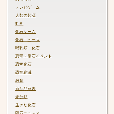
テレビゲーム
人類の起源
動画
化石ゲーム
化石ニュース
哺乳類 化石
恐竜・隕石イベント
恐竜化石
恐竜絶滅
教育
新商品発表
未分類
生きた化石
隕石ニュ－ス