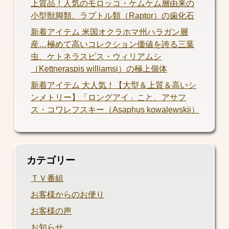
上質品！人気のモロッコ・ケムケム層由来の
小型獣脚類、ラプトル類（Raptor）の歯化石
新着アイテム 米国オクラホマ州ハラガン層
産…極めて高いコレクション価値を誇る三葉
虫、ケトネラスピス・ウィリアムシ
（Kettneraspis williamsi）の極上個体
新着アイテム 大人気！【大型＆上質＆高いシ
ンメトリー】「ロングアイ」こと、アサフ
ス・コワレフスキー（Asaphus kowalewskii）
カテゴリー
ＴＶ番組
お客様からのお便り
お客様の声
お知らせ