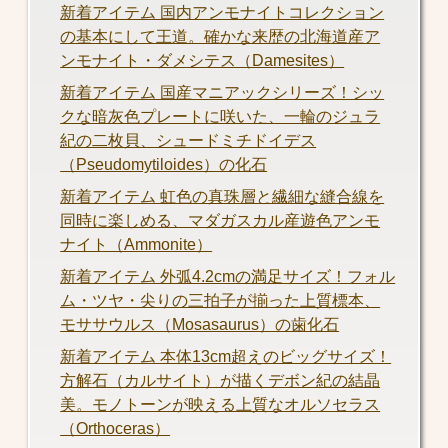
新着アイテム 国内アンモナイトコレクション
の基本にして王道。確かな来歴の北海道産ア
ンモナイト・ダメシテス（Damesites）
新着アイテム 国産マニアックシリーズ！シッ
クな暗灰色プレートに咲いた、一輪のジュラ
紀の二枚貝、シュードミチドイデス
（Pseudomytiloides）の化石
新着アイテム 虹色の真珠層と繊細な縫合線を
同時に楽しめる、マダガスカル産遊色アンモ
ナイト（Ammonite）
新着アイテム 外弧4.2cmの満足サイズ！フォル
ム・ツヤ・尖りの三拍子が揃った上質標本、
モササウルス（Mosasaurus）の歯化石
新着アイテム 本体13cm超えのビッグサイズ！
方解石（カルサイト）が描くデボン紀の結晶
美。モノトーンが映える上質なオルソセラス
（Orthoceras）