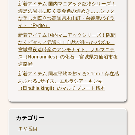
新着アイテム 国内マニアック鉱物シリーズ！
漆黒の岩肌に咲く黄金色の煌めき……シック
な美しさ際立つ高知県本山町・白髪産パイラ
イト（Pyrite）
新着アイテム 国内マニアックシリーズ！隙間
なくピタッと元通り！自然が作ったパズル、
宮城県夜這峠産のアンモナイト、ノルマニテ
ス（Normannites）の化石。宮城県気仙沼市夜
這路峠
新着アイテム 同種平均を超える3.1cm！存在感
あふれるLサイズ、エルラシア・キンギ
（Elrathia kingii）のマルチプレート標本
カテゴリー
ＴＶ番組