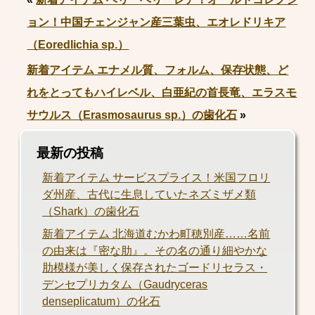
ョン！中国チェンジャン産三葉虫、エオレドリキア
（Eoredlichia sp.）
新着アイテム エナメル質、フォルム、保存状態、ど
れをとってもハイレベル、白亜紀の首長竜、エラスモ
サウルス（Erasmosaurus sp.）の歯化石
»
最新の投稿
新着アイテム サービスプライス！米国フロリ
ダ州産、古代に生息していたネズミザメ類
（Shark）の歯化石
新着アイテム 北海道むかわ町穂別産……名前
の由来は『密な肋』。その名の通り細やかな
肋模様が美しく保存されたゴードリセラス・
デンセプリカタム（Gaudryceras
denseplicatum）の化石