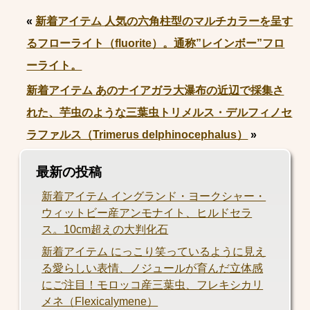
«
新着アイテム 人気の六角柱型のマルチカラーを呈す
るフローライト（fluorite）。通称”レインボー”フロ
ーライト。
新着アイテム あのナイアガラ大瀑布の近辺で採集さ
れた、芋虫のような三葉虫トリメルス・デルフィノセ
ラファルス（Trimerus delphinocephalus）
»
最新の投稿
新着アイテム イングランド・ヨークシャー・
ウィットビー産アンモナイト、ヒルドセラ
ス。10cm超えの大判化石
新着アイテム にっこり笑っているように見え
る愛らしい表情、ノジュールが育んだ立体感
にご注目！モロッコ産三葉虫、フレキシカリ
メネ（Flexicalymene）