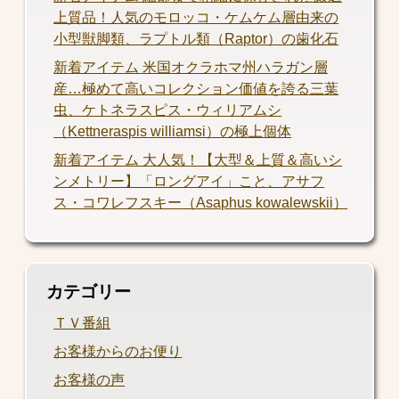
上質品！人気のモロッコ・ケムケム層由来の
小型獣脚類、ラプトル類（Raptor）の歯化石
新着アイテム 米国オクラホマ州ハラガン層
産…極めて高いコレクション価値を誇る三葉
虫、ケトネラスピス・ウィリアムシ
（Kettneraspis williamsi）の極上個体
新着アイテム 大人気！【大型＆上質＆高いシ
ンメトリー】「ロングアイ」こと、アサフ
ス・コワレフスキー（Asaphus kowalewskii）
カテゴリー
ＴＶ番組
お客様からのお便り
お客様の声