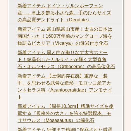
新着アイテム ドイツ・ゾルンホーフェン
産……卓上を飾る小さな森。手のひらサイズ
の高品質デンドライト（Dendrite）
新着アイテム 富山県富山市産！太古の日本は
南国だった！1600万年前のマングローブ海を
物語るビカリア（Vicarya）の母岩付き化石
新着アイテム 黒と白が織りなす太古のアー
ト！結晶化したカルサイトが輝く大型直角
石・オルソセラス（Orthoceras）の高品位化石
新着アイテム 【圧倒的存在感】重厚な「装
甲」を思わせる武骨な造形！モロッコ産アカ
ントセラス科（Acantoceratidae）アンモナイ
ト
新着アイテム 【周長10.3cm】標準サイズを凌
駕する『規格外の太さ』を誇る特選標本、モ
ササウルス（Mosasaurus）の歯化石
新着アイテム 細部まで精細に保存された厳選