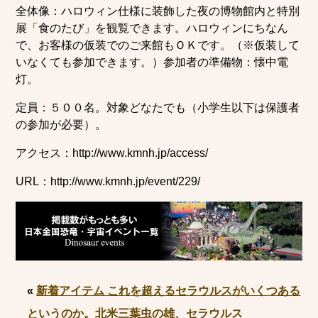
全体像：ハロウィン仕様に装飾した夜の博物館内と特別
展「食のたび」を観覧できます。ハロウィンにちなん
で、お客様の仮装でのご来館もＯＫです。（※仮装して
いなくても参加できます。）参加者の準備物：懐中電
灯。
定員：５００名。対象どなたでも（小学生以下は保護者
の参加が必要）。
アクセス：http://www.kmnh.jp/access/
URL：http://www.kmnh.jp/event/229/
«
新着アイテム これを超えるセラウルスがいくつある
というのか。北米三葉虫の雄、セラウルス