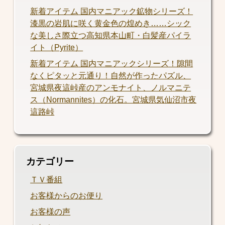
新着アイテム 国内マニアック鉱物シリーズ！
漆黒の岩肌に咲く黄金色の煌めき……シック
な美しさ際立つ高知県本山町・白髪産パイラ
イト（Pyrite）
新着アイテム 国内マニアックシリーズ！隙間
なくピタッと元通り！自然が作ったパズル、
宮城県夜這峠産のアンモナイト、ノルマニテ
ス（Normannites）の化石。宮城県気仙沼市夜
這路峠
カテゴリー
ＴＶ番組
お客様からのお便り
お客様の声