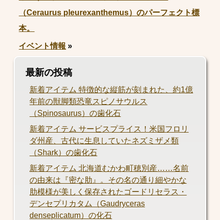
（Ceraurus pleurexanthemus）のパーフェクト標
本。
イベント情報
»
最新の投稿
新着アイテム 特徴的な縦筋が刻まれた、約1億
年前の獣脚類恐竜スピノサウルス
（Spinosaurus）の歯化石
新着アイテム サービスプライス！米国フロリ
ダ州産、古代に生息していたネズミザメ類
（Shark）の歯化石
新着アイテム 北海道むかわ町穂別産……名前
の由来は『密な肋』。その名の通り細やかな
肋模様が美しく保存されたゴードリセラス・
デンセプリカタム（Gaudryceras
denseplicatum）の化石