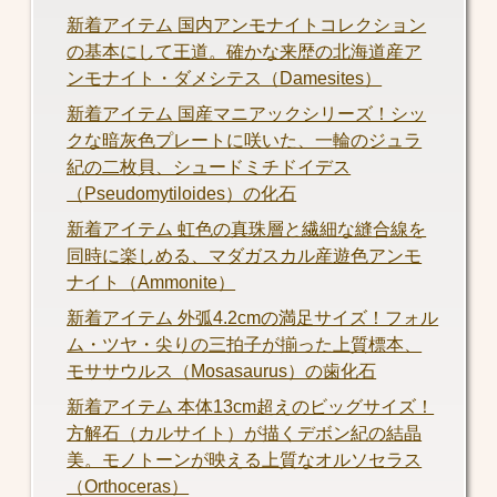
新着アイテム 国内アンモナイトコレクション
の基本にして王道。確かな来歴の北海道産ア
ンモナイト・ダメシテス（Damesites）
新着アイテム 国産マニアックシリーズ！シッ
クな暗灰色プレートに咲いた、一輪のジュラ
紀の二枚貝、シュードミチドイデス
（Pseudomytiloides）の化石
新着アイテム 虹色の真珠層と繊細な縫合線を
同時に楽しめる、マダガスカル産遊色アンモ
ナイト（Ammonite）
新着アイテム 外弧4.2cmの満足サイズ！フォル
ム・ツヤ・尖りの三拍子が揃った上質標本、
モササウルス（Mosasaurus）の歯化石
新着アイテム 本体13cm超えのビッグサイズ！
方解石（カルサイト）が描くデボン紀の結晶
美。モノトーンが映える上質なオルソセラス
（Orthoceras）