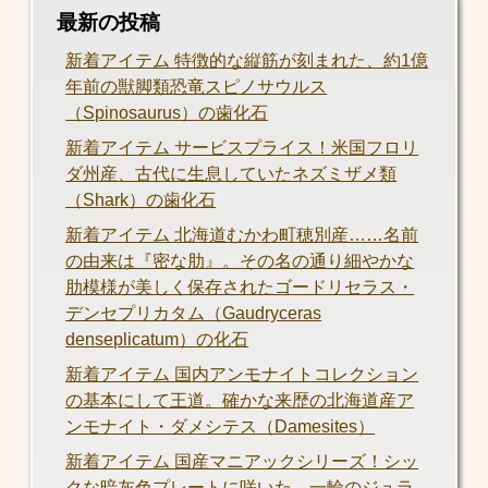
最新の投稿
新着アイテム 特徴的な縦筋が刻まれた、約1億
年前の獣脚類恐竜スピノサウルス
（Spinosaurus）の歯化石
新着アイテム サービスプライス！米国フロリ
ダ州産、古代に生息していたネズミザメ類
（Shark）の歯化石
新着アイテム 北海道むかわ町穂別産……名前
の由来は『密な肋』。その名の通り細やかな
肋模様が美しく保存されたゴードリセラス・
デンセプリカタム（Gaudryceras
denseplicatum）の化石
新着アイテム 国内アンモナイトコレクション
の基本にして王道。確かな来歴の北海道産ア
ンモナイト・ダメシテス（Damesites）
新着アイテム 国産マニアックシリーズ！シッ
クな暗灰色プレートに咲いた、一輪のジュラ