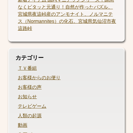
なくピタッと元通り！自然が作ったパズル、
宮城県夜這峠産のアンモナイト、ノルマニテ
ス（Normannites）の化石。宮城県気仙沼市夜
這路峠
カテゴリー
ＴＶ番組
お客様からのお便り
お客様の声
お知らせ
テレビゲーム
人類の起源
動画