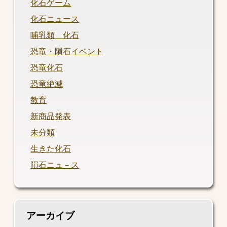
化石ゲーム
化石ニュース
哺乳類 化石
恐竜・隕石イベント
恐竜化石
恐竜絶滅
教育
新商品発表
未分類
生きた化石
隕石ニュ－ス
アーカイブ