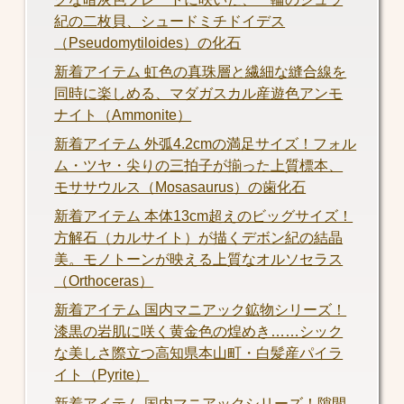
紀の二枚貝、シュードミチドイデス
（Pseudomytiloides）の化石
新着アイテム 虹色の真珠層と繊細な縫合線を
同時に楽しめる、マダガスカル産遊色アンモ
ナイト（Ammonite）
新着アイテム 外弧4.2cmの満足サイズ！フォル
ム・ツヤ・尖りの三拍子が揃った上質標本、
モササウルス（Mosasaurus）の歯化石
新着アイテム 本体13cm超えのビッグサイズ！
方解石（カルサイト）が描くデボン紀の結晶
美。モノトーンが映える上質なオルソセラス
（Orthoceras）
新着アイテム 国内マニアック鉱物シリーズ！
漆黒の岩肌に咲く黄金色の煌めき……シック
な美しさ際立つ高知県本山町・白髪産パイラ
イト（Pyrite）
新着アイテム 国内マニアックシリーズ！隙間