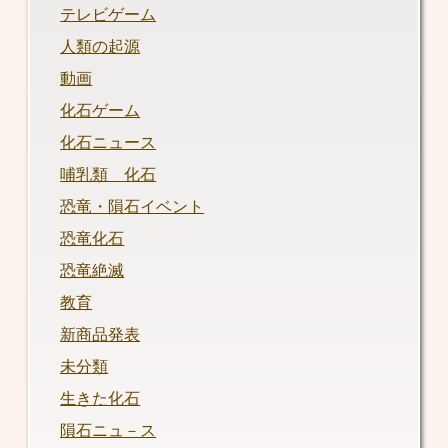
テレビゲーム
人類の起源
動画
化石ゲーム
化石ニュース
哺乳類 化石
恐竜・隕石イベント
恐竜化石
恐竜絶滅
教育
新商品発表
未分類
生きた化石
隕石ニュ－ス