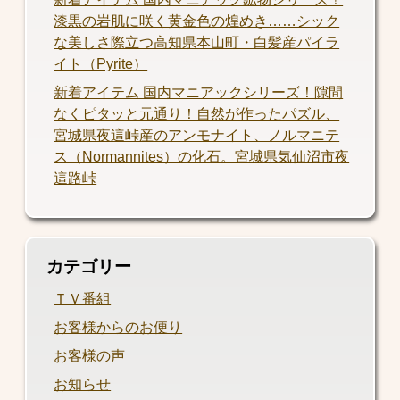
漆黒の岩肌に咲く黄金色の煌めき……シック
な美しさ際立つ高知県本山町・白髪産パイラ
イト（Pyrite）
新着アイテム 国内マニアックシリーズ！隙間
なくピタッと元通り！自然が作ったパズル、
宮城県夜這峠産のアンモナイト、ノルマニテ
ス（Normannites）の化石。宮城県気仙沼市夜
這路峠
カテゴリー
ＴＶ番組
お客様からのお便り
お客様の声
お知らせ