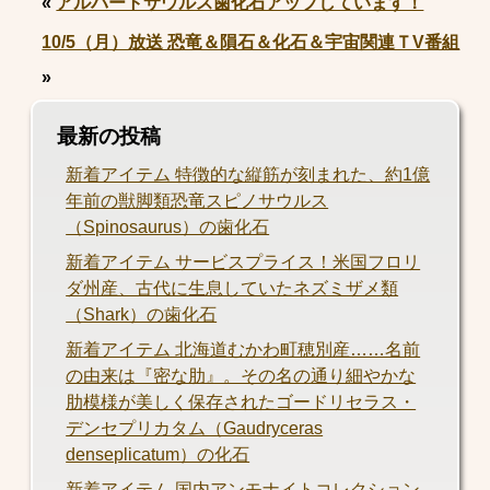
«
アルバートサウルス歯化石アップしています！
10/5（月）放送 恐竜＆隕石＆化石＆宇宙関連ＴV番組
»
最新の投稿
新着アイテム 特徴的な縦筋が刻まれた、約1億
年前の獣脚類恐竜スピノサウルス
（Spinosaurus）の歯化石
新着アイテム サービスプライス！米国フロリ
ダ州産、古代に生息していたネズミザメ類
（Shark）の歯化石
新着アイテム 北海道むかわ町穂別産……名前
の由来は『密な肋』。その名の通り細やかな
肋模様が美しく保存されたゴードリセラス・
デンセプリカタム（Gaudryceras
denseplicatum）の化石
新着アイテム 国内アンモナイトコレクション