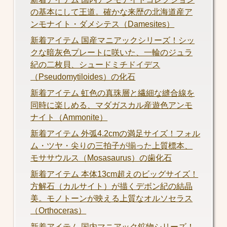
の基本にして王道。確かな来歴の北海道産ア
ンモナイト・ダメシテス（Damesites）
新着アイテム 国産マニアックシリーズ！シッ
クな暗灰色プレートに咲いた、一輪のジュラ
紀の二枚貝、シュードミチドイデス
（Pseudomytiloides）の化石
新着アイテム 虹色の真珠層と繊細な縫合線を
同時に楽しめる、マダガスカル産遊色アンモ
ナイト（Ammonite）
新着アイテム 外弧4.2cmの満足サイズ！フォル
ム・ツヤ・尖りの三拍子が揃った上質標本、
モササウルス（Mosasaurus）の歯化石
新着アイテム 本体13cm超えのビッグサイズ！
方解石（カルサイト）が描くデボン紀の結晶
美。モノトーンが映える上質なオルソセラス
（Orthoceras）
新着アイテム 国内マニアック鉱物シリーズ！