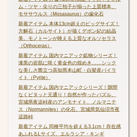
ム・ツヤ・尖りの三拍子が揃った上質標本、
モササウルス（Mosasaurus）の歯化石
新着アイテム 本体13cm超えのビッグサイズ！
方解石（カルサイト）が描くデボン紀の結晶
美。モノトーンが映える上質なオルソセラス
（Orthoceras）
新着アイテム 国内マニアック鉱物シリーズ！
漆黒の岩肌に咲く黄金色の煌めき……シック
な美しさ際立つ高知県本山町・白髪産パイラ
イト（Pyrite）
新着アイテム 国内マニアックシリーズ！隙間
なくピタッと元通り！自然が作ったパズル、
宮城県夜這峠産のアンモナイト、ノルマニテ
ス（Normannites）の化石。宮城県気仙沼市夜
這路峠
新着アイテム 同種平均を超える3.1cm！存在感
あふれるLサイズ、エルラシア・キンギ