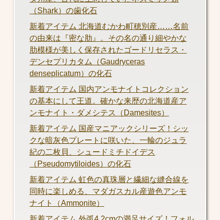
（Shark）の歯化石
新着アイテム 北海道むかわ町穂別産……名前
の由来は『密な肋』。その名の通り細やかな
肋模様が美しく保存されたゴードリセラス・
デンセプリカタム（Gaudryceras
denseplicatum）の化石
新着アイテム 国内アンモナイトコレクション
の基本にして王道。確かな来歴の北海道産ア
ンモナイト・ダメシテス（Damesites）
新着アイテム 国産マニアックシリーズ！シッ
クな暗灰色プレートに咲いた、一輪のジュラ
紀の二枚貝、シュードミチドイデス
（Pseudomytiloides）の化石
新着アイテム 虹色の真珠層と繊細な縫合線を
同時に楽しめる、マダガスカル産遊色アンモ
ナイト（Ammonite）
新着アイテム 外弧4.2cmの満足サイズ！フォル