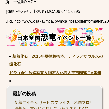
所：土佐堀YMCA
お問い合わせ：土佐堀YMCA06-6441-0895
URL:http://www.osakaymca.jp/ymca_tosabori/information/2
«
新着化石 2015年夏採集標本、ティラノサウルスの
歯化石
10/2（金）放送恐竜＆隕石＆化石＆宇宙関連ＴV番組
»
最新の投稿
新着アイテム サービスプライス！米国フロリ
ダ州産、古代に生息していたネズミザメ類