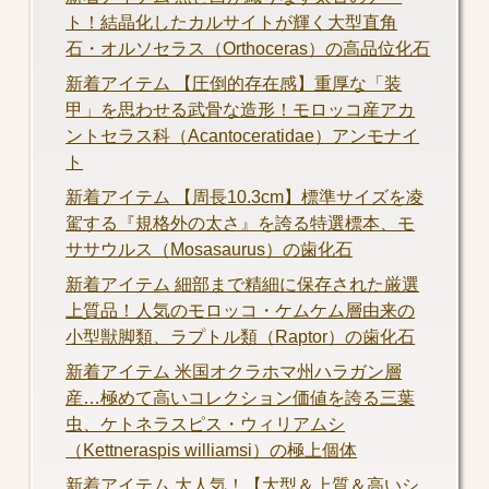
ト！結晶化したカルサイトが輝く大型直角
石・オルソセラス（Orthoceras）の高品位化石
新着アイテム 【圧倒的存在感】重厚な「装
甲」を思わせる武骨な造形！モロッコ産アカ
ントセラス科（Acantoceratidae）アンモナイ
ト
新着アイテム 【周長10.3cm】標準サイズを凌
駕する『規格外の太さ』を誇る特選標本、モ
ササウルス（Mosasaurus）の歯化石
新着アイテム 細部まで精細に保存された厳選
上質品！人気のモロッコ・ケムケム層由来の
小型獣脚類、ラプトル類（Raptor）の歯化石
新着アイテム 米国オクラホマ州ハラガン層
産…極めて高いコレクション価値を誇る三葉
虫、ケトネラスピス・ウィリアムシ
（Kettneraspis williamsi）の極上個体
新着アイテム 大人気！【大型＆上質＆高いシ