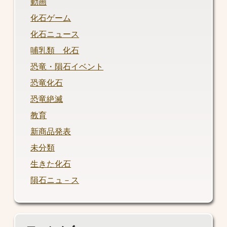
動画
化石ゲーム
化石ニュース
哺乳類 化石
恐竜・隕石イベント
恐竜化石
恐竜絶滅
教育
新商品発表
未分類
生きた化石
隕石ニュ－ス