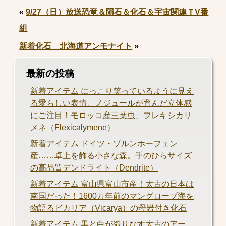
«
9/27（日）放送恐竜＆隕石＆化石＆宇宙関連ＴV番
組
新着化石 北海道アンモナイト
»
最新の投稿
新着アイテム にっこり笑っているように見え
る愛らしい表情、ノジュールが育んだ立体感
にご注目！モロッコ産三葉虫、フレキシカリ
メネ（Flexicalymene）
新着アイテム ドイツ・ゾルンホーフェン
産……卓上を飾る小さな森。手のひらサイズ
の高品質デンドライト（Dendrite）
新着アイテム 富山県富山市産！太古の日本は
南国だった！1600万年前のマングローブ海を
物語るビカリア（Vicarya）の母岩付き化石
新着アイテム 黒と白が織りなす太古のアー