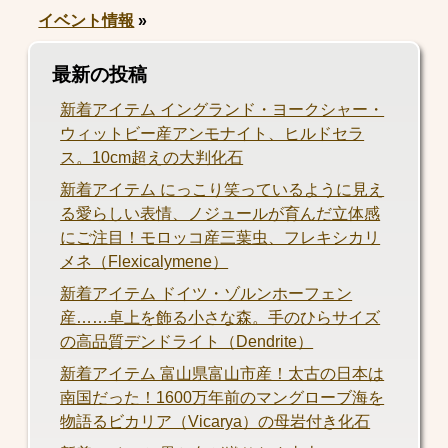
イベント情報
»
最新の投稿
新着アイテム イングランド・ヨークシャー・
ウィットビー産アンモナイト、ヒルドセラ
ス。10cm超えの大判化石
新着アイテム にっこり笑っているように見え
る愛らしい表情、ノジュールが育んだ立体感
にご注目！モロッコ産三葉虫、フレキシカリ
メネ（Flexicalymene）
新着アイテム ドイツ・ゾルンホーフェン
産……卓上を飾る小さな森。手のひらサイズ
の高品質デンドライト（Dendrite）
新着アイテム 富山県富山市産！太古の日本は
南国だった！1600万年前のマングローブ海を
物語るビカリア（Vicarya）の母岩付き化石