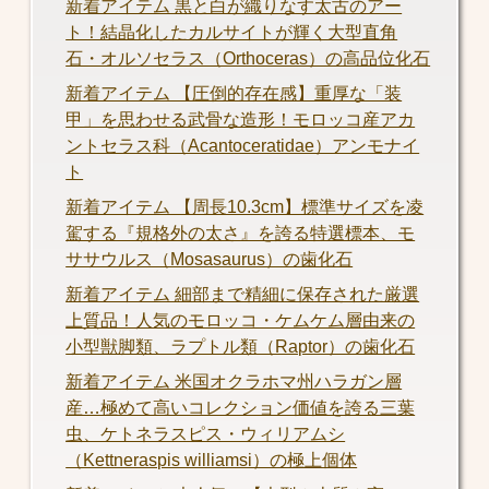
新着アイテム 黒と白が織りなす太古のアー
ト！結晶化したカルサイトが輝く大型直角
石・オルソセラス（Orthoceras）の高品位化石
新着アイテム 【圧倒的存在感】重厚な「装
甲」を思わせる武骨な造形！モロッコ産アカ
ントセラス科（Acantoceratidae）アンモナイ
ト
新着アイテム 【周長10.3cm】標準サイズを凌
駕する『規格外の太さ』を誇る特選標本、モ
ササウルス（Mosasaurus）の歯化石
新着アイテム 細部まで精細に保存された厳選
上質品！人気のモロッコ・ケムケム層由来の
小型獣脚類、ラプトル類（Raptor）の歯化石
新着アイテム 米国オクラホマ州ハラガン層
産…極めて高いコレクション価値を誇る三葉
虫、ケトネラスピス・ウィリアムシ
（Kettneraspis williamsi）の極上個体