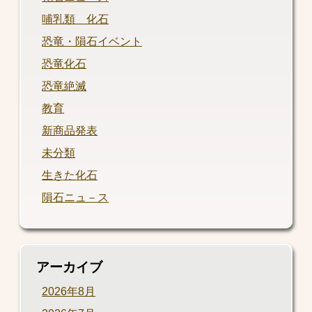
哺乳類 化石
恐竜・隕石イベント
恐竜化石
恐竜絶滅
教育
新商品発表
未分類
生きた化石
隕石ニュ－ス
アーカイブ
2026年8月