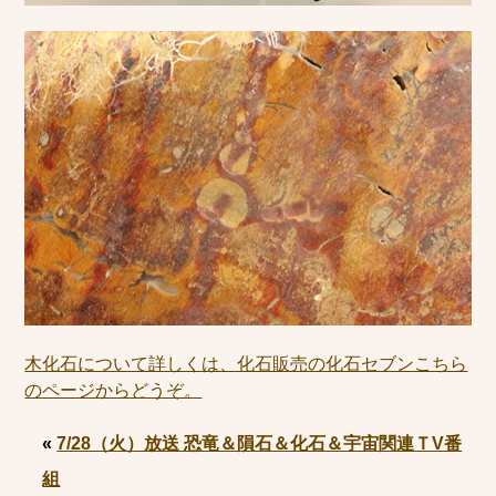
木化石について詳しくは、化石販売の化石セブンこちら
のページからどうぞ。
«
7/28（火）放送 恐竜＆隕石＆化石＆宇宙関連ＴV番
組