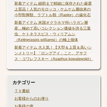
新着アイテム 細部まで精細に保存された厳選
上質品！人気のモロッコ・ケムケム層由来の
小型獣脚類、ラプトル類（Raptor）の歯化石
新着アイテム 米国オクラホマ州ハラガン層
産…極めて高いコレクション価値を誇る三葉
虫、ケトネラスピス・ウィリアムシ
（Kettneraspis williamsi）の極上個体
新着アイテム 大人気！【大型＆上質＆高いシ
ンメトリー】「ロングアイ」こと、アサフ
ス・コワレフスキー（Asaphus kowalewskii）
カテゴリー
ＴＶ番組
お客様からのお便り
お客様の声