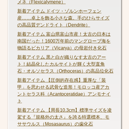
メネ（Flexicalymene）
新着アイテム ドイツ・ゾルンホーフェン
産……卓上を飾る小さな森。手のひらサイズ
の高品質デンドライト（Dendrite）
新着アイテム 富山県富山市産！太古の日本は
南国だった！1600万年前のマングローブ海を
物語るビカリア（Vicarya）の母岩付き化石
新着アイテム 黒と白が織りなす太古のアー
ト！結晶化したカルサイトが輝く大型直角
石・オルソセラス（Orthoceras）の高品位化石
新着アイテム 【圧倒的存在感】重厚な「装
甲」を思わせる武骨な造形！モロッコ産アカ
ントセラス科（Acantoceratidae）アンモナイ
ト
新着アイテム 【周長10.3cm】標準サイズを凌
駕する『規格外の太さ』を誇る特選標本、モ
ササウルス（Mosasaurus）の歯化石