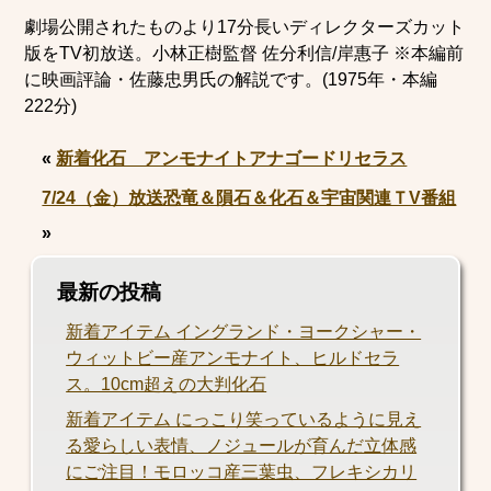
劇場公開されたものより17分長いディレクターズカット
版をTV初放送。小林正樹監督 佐分利信/岸惠子 ※本編前
に映画評論・佐藤忠男氏の解説です。(1975年・本編
222分)
«
新着化石 アンモナイトアナゴードリセラス
7/24（金）放送恐竜＆隕石＆化石＆宇宙関連ＴV番組
»
最新の投稿
新着アイテム イングランド・ヨークシャー・
ウィットビー産アンモナイト、ヒルドセラ
ス。10cm超えの大判化石
新着アイテム にっこり笑っているように見え
る愛らしい表情、ノジュールが育んだ立体感
にご注目！モロッコ産三葉虫、フレキシカリ