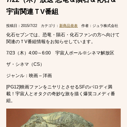
宇宙関連ＴV番組
投稿日：
2015/7/22
カテゴリ：
新商品発表
作者：
ジュラ株式会社
化石セブンでは、恐竜・隕石・化石ファンの方へ向けて
関連のＴV番組情報をお知らせしています。
7/23（木）4:00～6:00 宇宙人ポール※シネマ解放区
ザ・シネマ（CS）
ジャンル：映画 – 洋画
[PG12]映画ファンをニヤリとさせるSFのパロディ満
載！宇宙人とオタクの奇妙な旅を描く爆笑コメディ番
組。