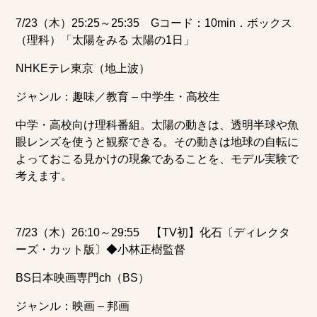
7/23（木）25:25～25:35 Gコード：10min．ボックス
（理科）「太陽をみる 太陽の1日」
NHKEテレ東京（地上波）
ジャンル：趣味／教育 – 中学生・高校生
中学・高校向け理科番組。太陽の動きは、透明半球や魚
眼レンズを使うと観察できる。その動きは地球の自転に
よっておこる見かけの現象であることを、モデル実験で
考えます。
7/23（木）26:10～29:55 【TV初】化石〔ディレクタ
ーズ・カット版〕◆小林正樹監督
BS日本映画専門ch（BS）
ジャンル：映画 – 邦画