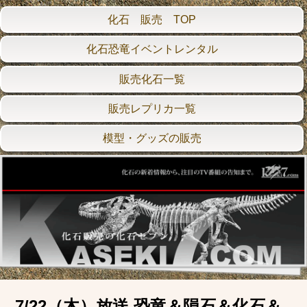
化石 販売 TOP
化石恐竜イベントレンタル
販売化石一覧
販売レプリカ一覧
模型・グッズの販売
7/22（木）放送 恐竜＆隕石＆化石＆