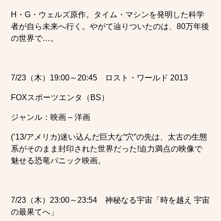
H・G・ウェルズ原作。タイム・マシンを発明した科学
者が自ら未来へ行く。やがて辿りついたのは、80万年後
の世界で…。
7/23（木）19:00～20:45 ロスト・ワールド 2013
FOXスポーツエンタ（BS）
ジャンル：映画 – 洋画
(’13/アメリカ)迷い込んだ巨大な“穴”の先は、太古の生態
系がそのまま封印された世界だった!迫力満点の映像で
魅せる恐竜パニック映画。
7/23（木）23:00～23:54 神秘なる宇宙「時を越え 宇宙
の最果てへ」