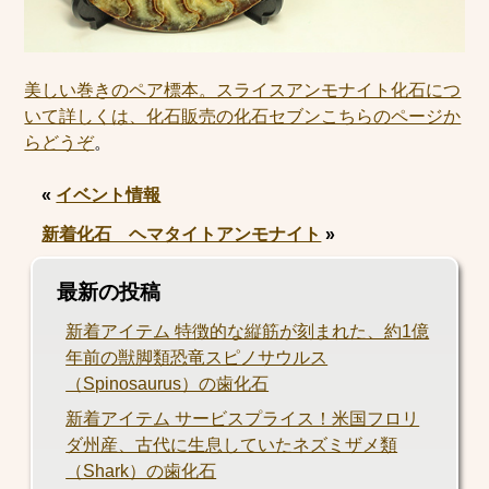
美しい巻きのペア標本。スライスアンモナイト化石につ
いて詳しくは、化石販売の化石セブンこちらのページか
らどうぞ
。
«
イベント情報
新着化石 ヘマタイトアンモナイト
»
最新の投稿
新着アイテム 特徴的な縦筋が刻まれた、約1億
年前の獣脚類恐竜スピノサウルス
（Spinosaurus）の歯化石
新着アイテム サービスプライス！米国フロリ
ダ州産、古代に生息していたネズミザメ類
（Shark）の歯化石