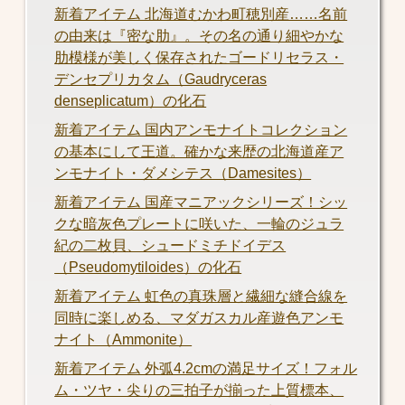
新着アイテム 北海道むかわ町穂別産……名前
の由来は『密な肋』。その名の通り細やかな
肋模様が美しく保存されたゴードリセラス・
デンセプリカタム（Gaudryceras
denseplicatum）の化石
新着アイテム 国内アンモナイトコレクション
の基本にして王道。確かな来歴の北海道産ア
ンモナイト・ダメシテス（Damesites）
新着アイテム 国産マニアックシリーズ！シッ
クな暗灰色プレートに咲いた、一輪のジュラ
紀の二枚貝、シュードミチドイデス
（Pseudomytiloides）の化石
新着アイテム 虹色の真珠層と繊細な縫合線を
同時に楽しめる、マダガスカル産遊色アンモ
ナイト（Ammonite）
新着アイテム 外弧4.2cmの満足サイズ！フォル
ム・ツヤ・尖りの三拍子が揃った上質標本、