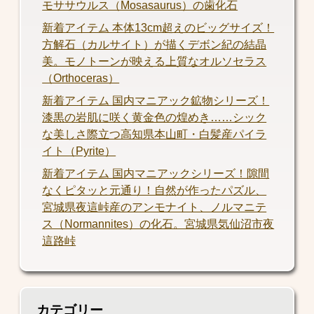
モササウルス（Mosasaurus）の歯化石
新着アイテム 本体13cm超えのビッグサイズ！
方解石（カルサイト）が描くデボン紀の結晶
美。モノトーンが映える上質なオルソセラス
（Orthoceras）
新着アイテム 国内マニアック鉱物シリーズ！
漆黒の岩肌に咲く黄金色の煌めき……シック
な美しさ際立つ高知県本山町・白髪産パイラ
イト（Pyrite）
新着アイテム 国内マニアックシリーズ！隙間
なくピタッと元通り！自然が作ったパズル、
宮城県夜這峠産のアンモナイト、ノルマニテ
ス（Normannites）の化石。宮城県気仙沼市夜
這路峠
カテゴリー