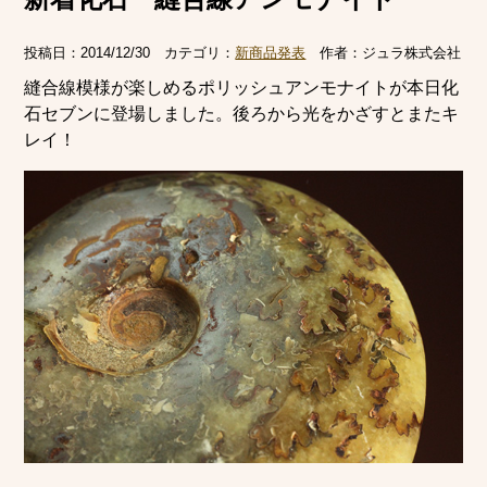
投稿日：
2014/12/30
カテゴリ：
新商品発表
作者：
ジュラ株式会社
縫合線模様が楽しめるポリッシュアンモナイトが本日化
石セブンに登場しました。後ろから光をかざすとまたキ
レイ！