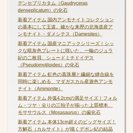
デンセプリカタム（Gaudryceras
denseplicatum）の化石
新着アイテム 国内アンモナイトコレクション
の基本にして王道。確かな来歴の北海道産ア
ンモナイト・ダメシテス（Damesites）
新着アイテム 国産マニアックシリーズ！シッ
クな暗灰色プレートに咲いた、一輪のジュラ
紀の二枚貝、シュードミチドイデス
（Pseudomytiloides）の化石
新着アイテム 虹色の真珠層と繊細な縫合線を
同時に楽しめる、マダガスカル産遊色アンモ
ナイト（Ammonite）
新着アイテム 外弧4.2cmの満足サイズ！フォル
ム・ツヤ・尖りの三拍子が揃った上質標本、
モササウルス（Mosasaurus）の歯化石
新着アイテム 本体13cm超えのビッグサイズ！
方解石（カルサイト）が描くデボン紀の結晶