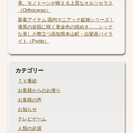
美。モノトーンが映える上質なオルソセラス
（Orthoceras）
新着アイテム 国内マニアック鉱物シリーズ！
漆黒の岩肌に咲く黄金色の煌めき……シック
な美しさ際立つ高知県本山町・白髪産パイラ
イト（Pyrite）
カテゴリー
ＴＶ番組
お客様からのお便り
お客様の声
お知らせ
テレビゲーム
人類の起源