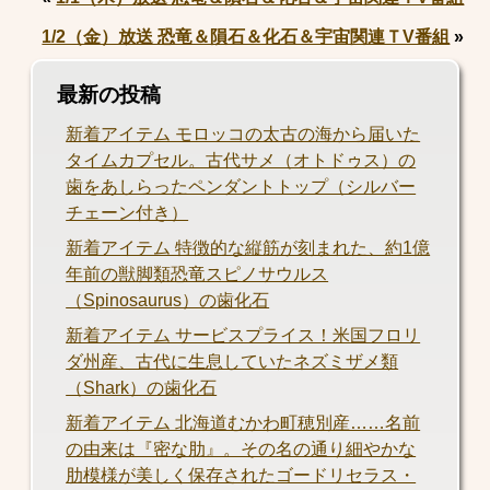
1/2（金）放送 恐竜＆隕石＆化石＆宇宙関連ＴV番組
»
最新の投稿
新着アイテム モロッコの太古の海から届いた
タイムカプセル。古代サメ（オトドゥス）の
歯をあしらったペンダントトップ（シルバー
チェーン付き）
新着アイテム 特徴的な縦筋が刻まれた、約1億
年前の獣脚類恐竜スピノサウルス
（Spinosaurus）の歯化石
新着アイテム サービスプライス！米国フロリ
ダ州産、古代に生息していたネズミザメ類
（Shark）の歯化石
新着アイテム 北海道むかわ町穂別産……名前
の由来は『密な肋』。その名の通り細やかな
肋模様が美しく保存されたゴードリセラス・