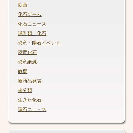
動画
化石ゲーム
化石ニュース
哺乳類 化石
恐竜・隕石イベント
恐竜化石
恐竜絶滅
教育
新商品発表
未分類
生きた化石
隕石ニュ－ス