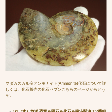
マダガスカル産アンモナイト(Ammonite)化石について詳
しくは、化石販売の化石セブンこちらのページからどう
ぞ。
«
1/1（木）放送 恐竜＆隕石＆化石＆宇宙関連ＴV番組