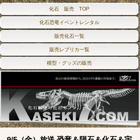
化石 販売 TOP
化石恐竜イベントレンタル
販売化石一覧
販売レプリカ一覧
模型・グッズの販売
9/5（金）放送 恐竜＆隕石＆化石＆宇