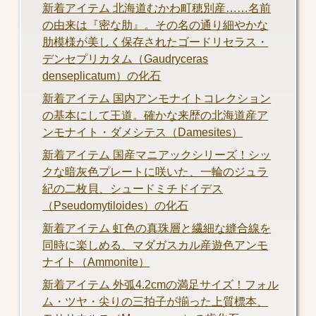
新着アイテム 北海道むかわ町穂別産……名前
の由来は『密な肋』。その名の通り細やかな
肋模様が美しく保存されたゴードリセラス・
デンセプリカタム（Gaudryceras
denseplicatum）の化石
新着アイテム 国内アンモナイトコレクション
の基本にして王道。確かな来歴の北海道産ア
ンモナイト・ダメシテス（Damesites）
新着アイテム 国産マニアックシリーズ！シッ
クな暗灰色プレートに咲いた、一輪のジュラ
紀の二枚貝、シュードミチドイデス
（Pseudomytiloides）の化石
新着アイテム 虹色の真珠層と繊細な縫合線を
同時に楽しめる、マダガスカル産遊色アンモ
ナイト（Ammonite）
新着アイテム 外弧4.2cmの満足サイズ！フォル
ム・ツヤ・尖りの三拍子が揃った上質標本、