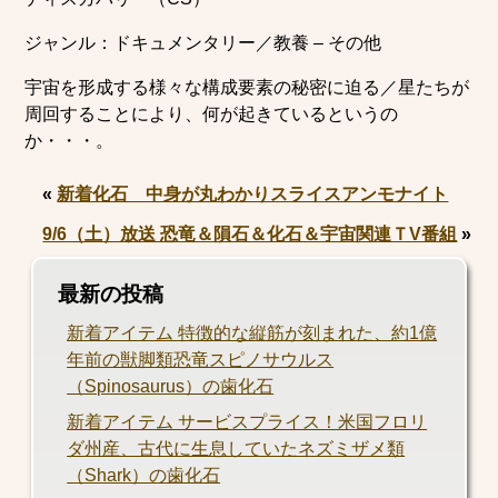
ジャンル：ドキュメンタリー／教養 – その他
宇宙を形成する様々な構成要素の秘密に迫る／星たちが
周回することにより、何が起きているというの
か・・・。
«
新着化石 中身が丸わかりスライスアンモナイト
9/6（土）放送 恐竜＆隕石＆化石＆宇宙関連ＴV番組
»
最新の投稿
新着アイテム 特徴的な縦筋が刻まれた、約1億
年前の獣脚類恐竜スピノサウルス
（Spinosaurus）の歯化石
新着アイテム サービスプライス！米国フロリ
ダ州産、古代に生息していたネズミザメ類
（Shark）の歯化石