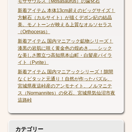
モササウルス（Mosasaurus）の歯化石
新着アイテム 本体13cm超えのビッグサイズ！
方解石（カルサイト）が描くデボン紀の結晶
美。モノトーンが映える上質なオルソセラス
（Orthoceras）
新着アイテム 国内マニアック鉱物シリーズ！
漆黒の岩肌に咲く黄金色の煌めき……シック
な美しさ際立つ高知県本山町・白髪産パイラ
イト（Pyrite）
新着アイテム 国内マニアックシリーズ！隙間
なくピタッと元通り！自然が作ったパズル、
宮城県夜這峠産のアンモナイト、ノルマニテ
ス（Normannites）の化石。宮城県気仙沼市夜
這路峠
カテゴリー