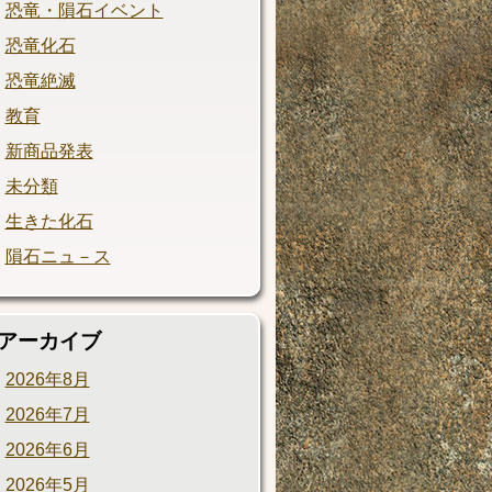
恐竜・隕石イベント
恐竜化石
恐竜絶滅
教育
新商品発表
未分類
生きた化石
隕石ニュ－ス
アーカイブ
2026年8月
2026年7月
2026年6月
2026年5月