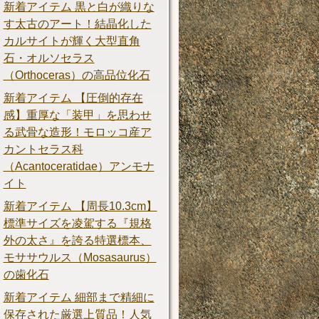
新着アイテム 黒と白が織りな
す太古のアート！結晶化した
カルサイトが輝く大型直角
石・オルソセラス
（Orthoceras）の高品位化石
新着アイテム 【圧倒的存在
感】重厚な「装甲」を思わせ
る武骨な造形！モロッコ産ア
カントセラス科
（Acantoceratidae）アンモナ
イト
新着アイテム 【周長10.3cm】
標準サイズを凌駕する『規格
外の太さ』を誇る特選標本、
モササウルス（Mosasaurus）
の歯化石
新着アイテム 細部まで精細に
保存された厳選上質品！人気