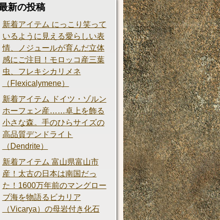
最新の投稿
新着アイテム にっこり笑って
いるように見える愛らしい表
情、ノジュールが育んだ立体
感にご注目！モロッコ産三葉
虫、フレキシカリメネ
（Flexicalymene）
新着アイテム ドイツ・ゾルン
ホーフェン産……卓上を飾る
小さな森。手のひらサイズの
高品質デンドライト
（Dendrite）
新着アイテム 富山県富山市
産！太古の日本は南国だっ
た！1600万年前のマングロー
ブ海を物語るビカリア
（Vicarya）の母岩付き化石