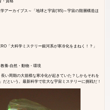
育・資格
学アーカイブス～「地球と宇宙(’85)～宇宙の階層構造ほ
ERO「大科学ミステリー銀河系が寒冷化をまねく！？」
教養-自然・動物・環境
う長い周期の大規模な寒冷化が起きていた？しかもそれを
系」だという。最新科学で壮大な宇宙ミステリーに挑戦だ！