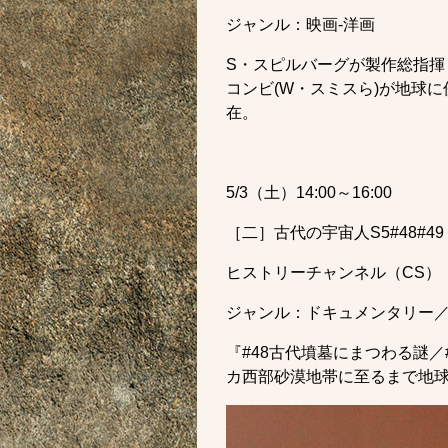
ジャンル：映画-洋画
S・スピルバーグが製作総指揮
コンビ(W・スミスら)が地球
在。
5/3（土）14:00～16:00
［二］古代の宇宙人S5#48#49
ヒストリーチャンネル（CS）
ジャンル：ドキュメンタリー／
『#48古代墳墓にまつわる謎
カ西部砂漠地帯に至るまで地