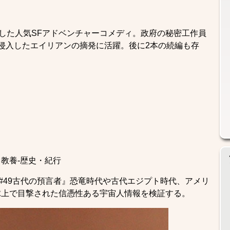
した人気SFアドベンチャーコメディ。政府の秘密工作員
に侵入したエイリアンの摘発に活躍。後に2本の続編も存
教養-歴史・紀行
／#49古代の預言者』恐竜時代や古代エジプト時代、アメリ
球上で目撃された信憑性ある宇宙人情報を検証する。