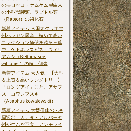
のモロッコ・ケムケム層由来
の小型獣脚類、ラプトル類
（Raptor）の歯化石
新着アイテム 米国オクラホマ
州ハラガン層産…極めて高い
コレクション価値を誇る三葉
虫、ケトネラスピス・ウィリ
アムシ（Kettneraspis
williamsi）の極上個体
新着アイテム 大人気！【大型
＆上質＆高いシンメトリー】
「ロングアイ」こと、アサフ
ス・コワレフスキー
（Asaphus kowalewskii）
新着アイテム 大型個体のへそ
周辺部！カナダ・アルバータ
州が生んだ至宝、アンモライ