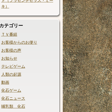
ト（プラセンチセラス・ミー
キ）
カテゴリー
ＴＶ番組
お客様からのお便り
お客様の声
お知らせ
テレビゲーム
人類の起源
動画
化石ゲーム
化石ニュース
哺乳類 化石