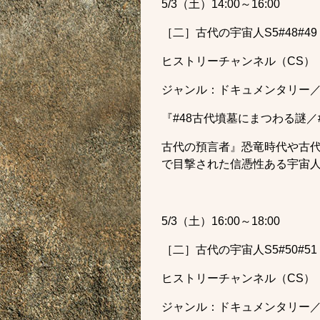
5/3（土）14:00～16:00
［二］古代の宇宙人S5#48#49
ヒストリーチャンネル（CS）
ジャンル：ドキュメンタリー／
『#48古代墳墓にまつわる謎／#
古代の預言者』恐竜時代や古
で目撃された信憑性ある宇宙
5/3（土）16:00～18:00
［二］古代の宇宙人S5#50#51
ヒストリーチャンネル（CS）
ジャンル：ドキュメンタリー／