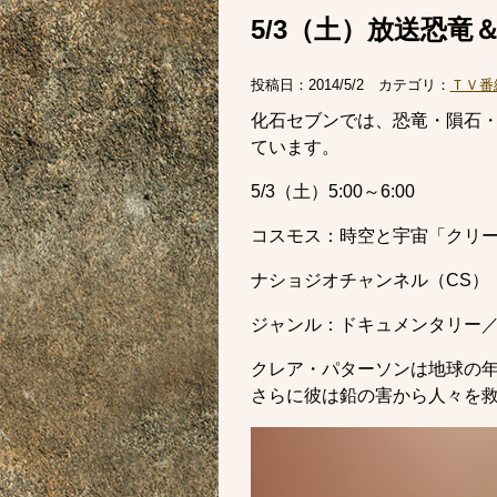
5/3（土）放送恐竜
投稿日：
2014/5/2
カテゴリ：
ＴＶ番
化石セブンでは、恐竜・隕石・
ています。
5/3（土）5:00～6:00
コスモス：時空と宇宙「クリ
ナショジオチャンネル（CS）
ジャンル：ドキュメンタリー／
クレア・パターソンは地球の
さらに彼は鉛の害から人々を