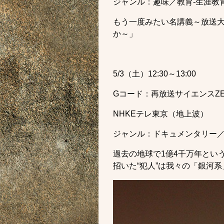
ジャンル：趣味／教育-生涯教
もう一度みたい名講義～放送大
か～」
5/3（土）12:30～13:00
Gコード：再放送サイエンスZ
NHKEテレ東京（地上波）
ジャンル：ドキュメンタリー／
過去の地球で1億4千万年とい
招いた“犯人”は我々の「銀河